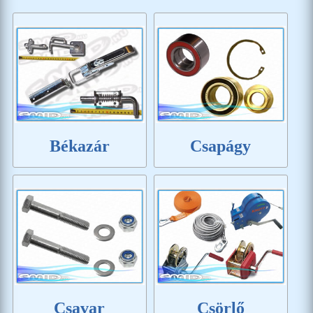
Békazár
Csapágy
Csavar
Csörlő