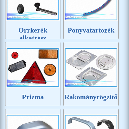
Orrkerék
Ponyvatartozék
alkatrész
Prizma
Rakományrögzítő