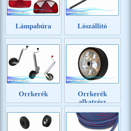
Lámpabúra
Lószállító
Orrkerék
Orrkerék
alkatrész