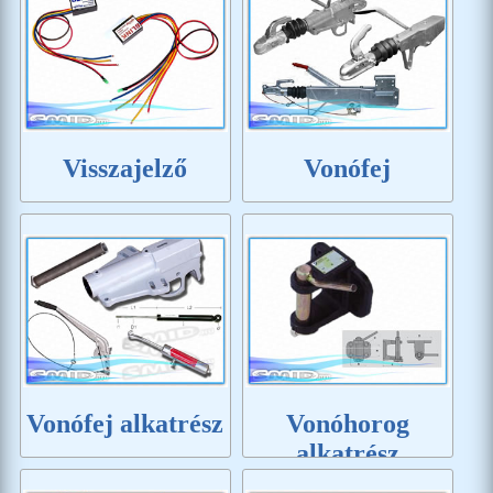
Visszajelző
Vonófej
Vonófej alkatrész
Vonóhorog
alkatrész