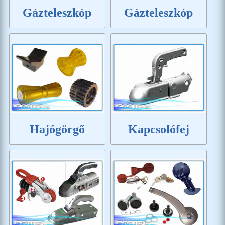
Gázteleszkóp
Gázteleszkóp
Hajógörgő
Kapcsolófej