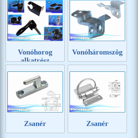
Vonóhorog
Vonóháromszög
alkatrész
Zsanér
Zsanér