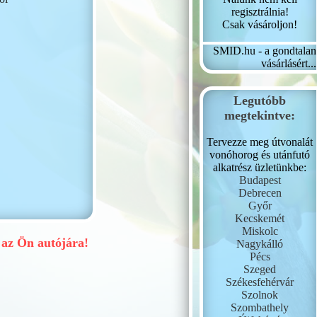
regisztrálnia!
Csak vásároljon!
SMID.hu - a gondtalan
vásárlásért...
Legutóbb
megtekintve:
Tervezze meg útvonalát
vonóhorog és utánfutó
alkatrész üzletünkbe:
Budapest
Debrecen
Győr
Kecskemét
Miskolc
z Ön autójára!
Nagykálló
Pécs
Szeged
Székesfehérvár
Szolnok
Szombathely