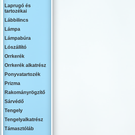
RENAULT
Laprugó és
ROVER
tartozékai
SWM
SAAB
Lábbilincs
SEAT
SKODA
Lámpa
SSANG YONG
Lámpabúra
SUBARU
SUZUKI
Lószállító
TESLA
TOYOTA
Orrkerék
VOLKSWAGEN
Orrkerék alkatrész
VOLVO
YUTONG
Ponyvatartozék
Prizma
Rakományrögzítő
Sárvédő
Tengely
Tengelyalkatrész
Támasztóláb