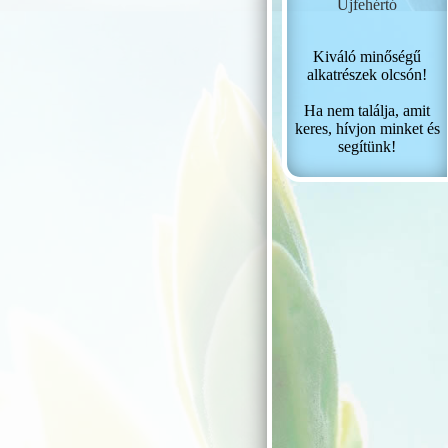
Újfehértó
Kiváló minőségű
alkatrészek olcsón!
Ha nem találja, amit
keres, hívjon minket és
segítünk!