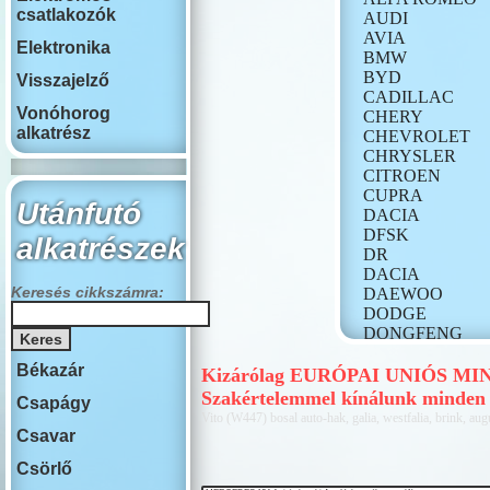
csatlakozók
AUDI
AVIA
Elektronika
BMW
BYD
Visszajelző
CADILLAC
Vonóhorog
CHERY
alkatrész
CHEVROLET
CHRYSLER
CITROEN
CUPRA
Utánfutó
DACIA
DFSK
alkatrészek
DR
DACIA
Keresés cikkszámra:
DAEWOO
DODGE
DONGFENG
FIAT
Békazár
FORD
Kizárólag EURÓPAI UNIÓS MINŐS
GONOW
Szakértelemmel kínálunk minden 
Csapágy
HONDA
Vito (W447) bosal auto-hak, galia, westfalia, brink, augu
HONGQI
Csavar
HUMMER
Csörlő
HYUNDAI