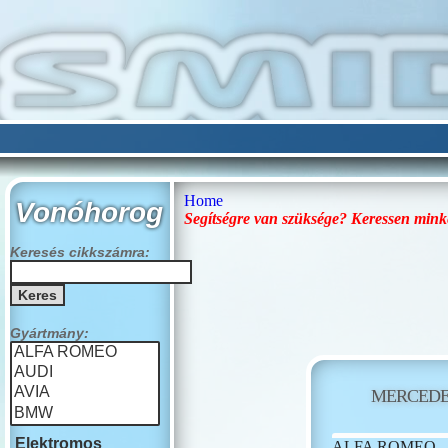
Home
Vonóhorog
Segítségre van szüksége? Keressen mink
Keresés cikkszámra:
Gyártmány:
MERCEDE
Elektromos
ALFA ROMEO