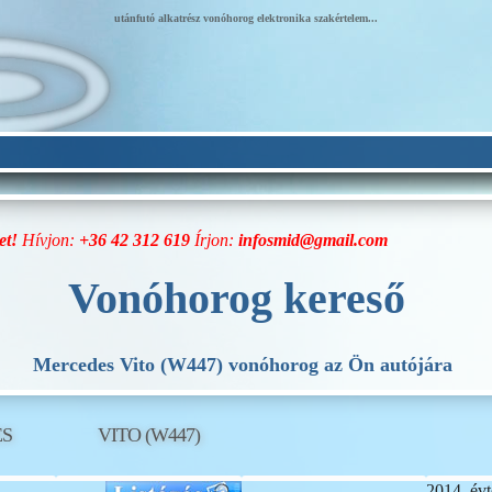
utánfutó alkatrész vonóhorog elektronika szakértelem...
et!
Hívjon:
+36 42 312 619
Írjon:
infosmid@gmail.com
Vonóhorog kereső
Mercedes Vito (W447) vonóhorog az Ön autójára
S
VITO (W447)
2014. évt