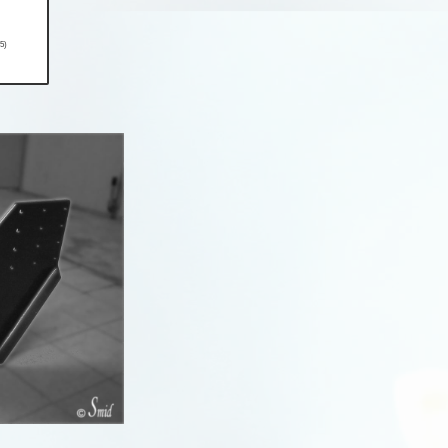
E-Classe (S213)
E-Classe (S214, W214)
E-Classe (W210)
E-Classe (W211)
E-Classe (W212)
E-Classe (W213)
EQA, EQB (H243,X243)
EQE, EQS (V295, V297)
EQE, EQS (X294, X296)
G-Classe
GL-Classe (X164, X166)
GLA (H247)
GLA (X156)
GLB (X247)
GLC (C253)
GLC (C254, X254)
GLC (X253)
GLE (C167)
GLE (W166)
GLE (W167)
GLE Coupe (C292)
GLK X204
M-Classe (W163)
M-Classe (W164)
M-Classe (W166)