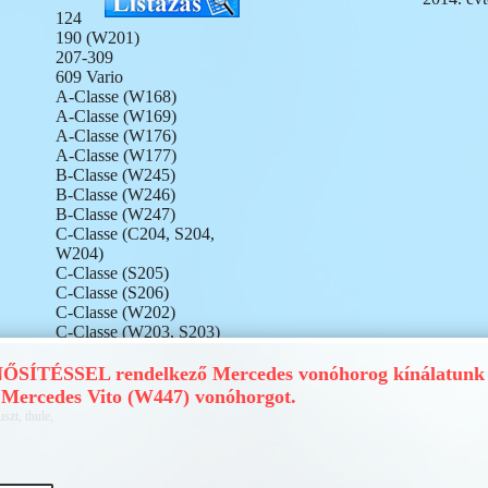
124
190 (W201)
207-309
609 Vario
A-Classe (W168)
A-Classe (W169)
A-Classe (W176)
A-Classe (W177)
B-Classe (W245)
B-Classe (W246)
B-Classe (W247)
C-Classe (C204, S204,
W204)
C-Classe (S205)
C-Classe (S206)
C-Classe (W202)
C-Classe (W203, S203)
C-Classe (W205)
C-Classe (W206)
ÍTÉSSEL rendelkező Mercedes vonóhorog kínálatunk a
CLA (C117, X117)
Mercedes Vito (W447) vonóhorgot.
CLA (C118, X118)
szt, thule,
Citan (W415)
Citan (W420)
E-Classe (C207, A207)