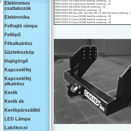
ISUZU
Elektromos
IVECO
csatlakozók
JAECOO
JAGUAR
Elektronika
JEEP
Felhajtó rámpa
KIA
LADA
Fellépő
LAKOAUTO
LANCIA
Fékalkatrész
LAND ROVER
Gázteleszkóp
LEAPMOTOR
LEXUS
Hajógörgő
MAN
MG
Kapcsolófej
MAHINDRA
Kapcsolófej
MAZDA
alkatrész
MERCEDES
MINI COOPER
Kerék
MITSUBISHI
NISSAN
Kerék ék
OMODA
Kerékpárszállító
OPEL
PEUGEOT
LED Lámpa
PLYMOUTH
PORSCHE
Lakókocsi