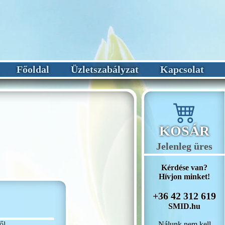
Főoldal
Üzletszabályzat
Kapcsolat
KOSÁR
Jelenleg üres
Kérdése van?
Hívjon minket!
+36 42 312 619
SMID.hu
Nálunk nem kell
ől