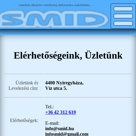
utánfutó alkatrész vonóhorog elektronika szakértelem...
Elérhetőségeink, Üzletünk
Üzletünk és
4400 Nyíregyháza,
Levelezési cím:
Víz utca 5.
Tel.:
+36 42 312 619
Elérhetőségek:
E-mail:
info@smid.hu
infosmid@gmail.com