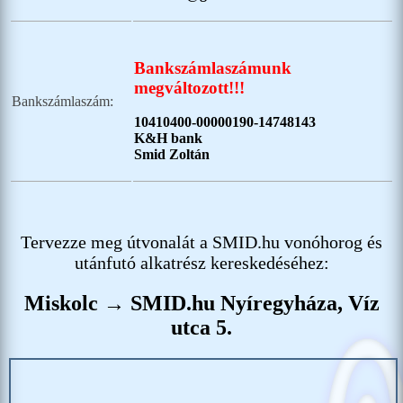
Bankszámlaszámunk
megváltozott!!!
Bankszámlaszám:
10410400-00000190-14748143
K&H bank
Smid Zoltán
Tervezze meg útvonalát a SMID.hu vonóhorog és
utánfutó alkatrész kereskedéséhez:
Miskolc → SMID.hu Nyíregyháza, Víz
utca 5.