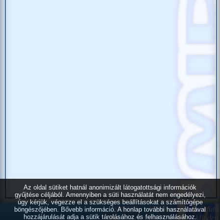
Az oldal sütiket hatnál anonimizált látogatottsági információk
gyűjtése céljából. Amennyiben a süti használatát nem engedélyezi,
úgy kérjük, végezze el a szükséges beállításokat a számítógépe
SMID.hu - Vonóhorog és utánfutó
böngészőjében. Bővebb információ. A honlap további használatával
hozzájárulását adja a sütik tárolásához és felhasználásához.
alkatrészek szakértelemmel.
Minden