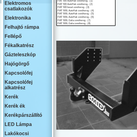
ISUZU
Elektromos
IVECO
csatlakozók
JAECOO
JAGUAR
Elektronika
JEEP
Felhajtó rámpa
KIA
LADA
Fellépő
LAKOAUTO
LANCIA
Fékalkatrész
LAND ROVE
Gázteleszkóp
LEAPMOTO
LEXUS
Hajógörgő
MAN
MG
Kapcsolófej
MAHINDRA
Kapcsolófej
MAZDA
alkatrész
MERCEDES
MINI COOPE
Kerék
MITSUBISHI
NISSAN
Kerék ék
OMODA
Kerékpárszállító
OPEL
PEUGEOT
LED Lámpa
PLYMOUTH
PORSCHE
Lakókocsi