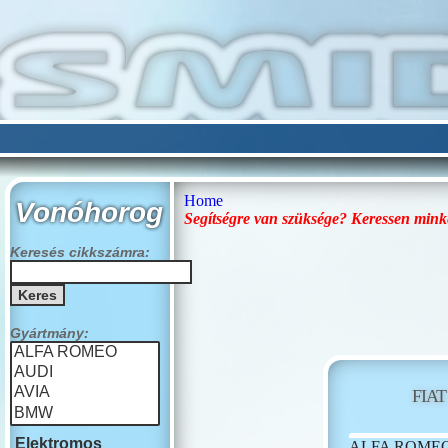
Home
Vonóhorog
Segítségre van szüksége? Keressen mink
Keresés cikkszámra:
Gyártmány:
FIAT
Elektromos
ALFA ROME