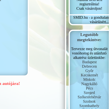
regisztrálnia!
Csak vásároljon!
SMID.hu - a gondtalan
vásárlásért...
Legutóbb
megtekintve:
Tervezze meg útvonalát
vonóhorog és utánfutó
alkatrész üzletünkbe:
Budapest
Debrecen
Győr
Kecskemét
Miskolc
 autójára!
Nagykálló
Pécs
Szeged
Székesfehérvár
Szolnok
Szombathely