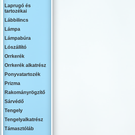
RENAULT
Laprugó és
ROVER
tartozékai
SWM
SAAB
Lábbilincs
SEAT
SKODA
Lámpa
SSANG YON
Lámpabúra
SUBARU
SUZUKI
Lószállító
TESLA
TOYOTA
Orrkerék
VOLKSWAG
Orrkerék alkatrész
VOLVO
YUTONG
Ponyvatartozék
Prizma
Rakományrögzítő
Sárvédő
Tengely
Tengelyalkatrész
Támasztóláb