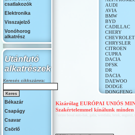
csatlakozók
AUDI
AVIA
Elektronika
BMW
BYD
Visszajelző
CADILLAC
Vonóhorog
CHERY
alkatrész
CHEVROLET
CHRYSLER
CITROEN
CUPRA
Utánfutó
DACIA
DFSK
alkatrészek
DR
DACIA
Keresés cikkszámra:
DAEWOO
DODGE
DONGFENG
FIAT
Békazár
FORD
Kizárólag EURÓPAI UNIÓS MINŐS
GONOW
Szakértelemmel kínálunk minden 
Csapágy
HONDA
Fiorino bosal auto-hak, galia, westfalia, brink, auguszt, 
HONGQI
Csavar
HUMMER
Csörlő
HYUNDAI