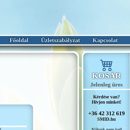
Főoldal
Üzletszabályzat
Kapcsolat
KOSÁR
Jelenleg üres
Kérdése van?
Hívjon minket!
+36 42 312 619
SMID.hu
Nálunk nem kell
l