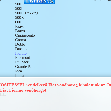
500
500L
500L Trekking
500X
600
Brava
Bravo
Cinquecento
Croma
Doblo
Ducato
Fiorino
Freemont
Fullback
Grande Panda
Idea
Linea
Marea
Marengo
ÍTÉSSEL rendelkező Fiat vonóhorog kínálatunk az Ön
Multipla
Fiat Fiorino vonóhorgot.
Palio
thule,
Panda
Punto
Punto Grande