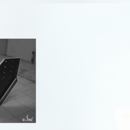
Qubo
Scudo
Scudo I
Scudo II
Scudo III
Sedici
Seicento
Stilo
Strada
R
Talento
R
Tipo
Ulysse
Uno
R