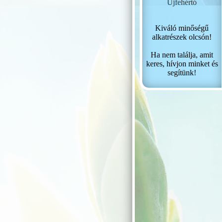
Újfehértó
Kiváló minőségű
alkatrészek olcsón!
Ha nem találja, amit
keres, hívjon minket és
segítünk!