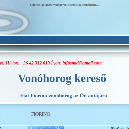
utánfutó alkatrész vonóhorog elektronika szakértelem...
et!
Hívjon:
+36 42 312 619
Írjon:
infosmid@gmail.com
Vonóhorog kereső
Fiat Fiorino vonóhorog az Ön autójára
FIORINO
O
2008. évtő