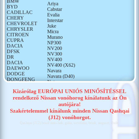
BMW
Ariya
BYD
Cabstar
CADILLAC
Evalia
CHERY
Interstar
CHEVROLET
Juke
CHRYSLER
Micra
CITROEN
Murano
CUPRA
NP300
DACIA
NV200
DFSK
NV300
DR
NV400
DACIA
NV400 (X62)
DAEWOO
Navara
DODGE
Navara (D40)
DONGFENG
Note
FIAT
Pathfinder
FORD
Kizárólag EURÓPAI UNIÓS MINŐSÍTÉSSEL
Patrol
GONOW
rendelkező Nissan vonóhorog kínálatunk az Ön
Pixo
HONDA
autójára!
Primastar
HONGQI
Primera
Szakértelemmel kínálunk minden Nissan Qashqai
HUMMER
Pulsar
(J12) vonóhorgot.
HYUNDAI
Qashqai (J10)
Qashqai (J12) bosal auto-hak, galia, westfalia, brink, auguszt, thule,
ISUZU
Qashqai (J11)
IVECO
Qashqai (J12)
JAECOO
Terrano II