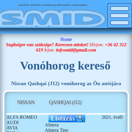
utánfutó alkatrész vonóhorog elektronika szakértelem...
Home
Segítségre van szüksége? Keressen minket!
Hívjon:
+36 42 312
619
Írjon:
infosmid@gmail.com
Vonóhorog kereső
Nissan Qashqai (J12) vonóhorog az Ön autójára
NISSAN
QASHQAI (J12)
ALFA ROMEO
2021. évtől
AUDI
Almera
AVIA
Almera Tino