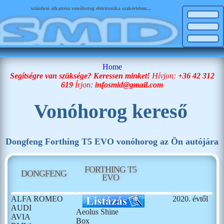
utánfutó alkatrész vonóhorog elektronika szakértelem...
Home
Segítségre van szüksége? Keressen minket!
Hívjon:
+36 42 312
619
Írjon:
infosmid@gmail.com
Vonóhorog kereső
Dongfeng Forthing T5 EVO vonóhorog az Ön autójára
FORTHING T5
DONGFENG
EVO
ALFA ROMEO
2020. évtől
AUDI
Aeolus Shine
AVIA
Box