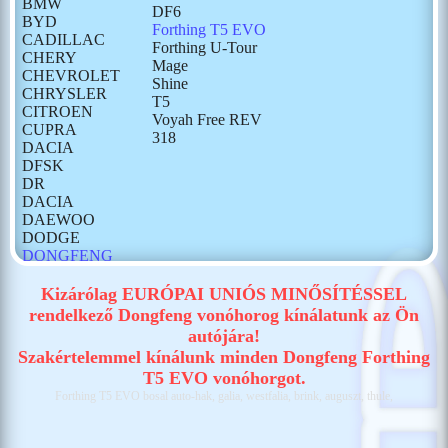
BMW
DF6
BYD
Forthing T5 EVO
CADILLAC
Forthing U-Tour
CHERY
Mage
CHEVROLET
Shine
CHRYSLER
T5
CITROEN
Voyah Free REV
CUPRA
318
DACIA
DFSK
DR
DACIA
DAEWOO
DODGE
DONGFENG
FIAT
FORD
Kizárólag EURÓPAI UNIÓS MINŐSÍTÉSSEL
GONOW
rendelkező Dongfeng vonóhorog kínálatunk az Ön
HONDA
autójára!
HONGQI
Szakértelemmel kínálunk minden Dongfeng Forthing
HUMMER
T5 EVO vonóhorgot.
HYUNDAI
Forthing T5 EVO bosal auto-hak, galia, westfalia, brink, auguszt, thule,
ISUZU
IVECO
JAECOO