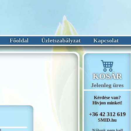
Főoldal
Üzletszabályzat
Kapcsolat
KOSÁR
Jelenleg üres
Kérdése van?
Hívjon minket!
+36 42 312 619
SMID.hu
Nálunk nem kell
l