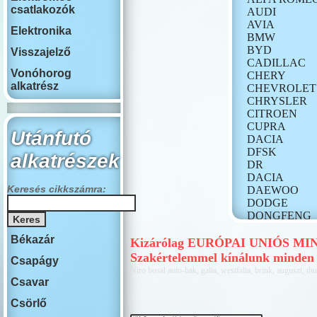
csatlakozók
AUDI
AVIA
Elektronika
BMW
BYD
Visszajelző
CADILLAC
Vonóhorog
CHERY
alkatrész
CHEVROLET
CHRYSLER
CITROEN
CUPRA
Utánfutó
DACIA
DFSK
alkatrészek
DR
DACIA
Keresés cikkszámra:
DAEWOO
DODGE
DONGFENG
FIAT
Békazár
FORD
Kizárólag EURÓPAI UNIÓS MINŐS
GONOW
Szakértelemmel kínálunk minden 
Csapágy
HONDA
Niro bosal auto-hak, galia, westfalia, brink, auguszt, thu
HONGQI
Csavar
HUMMER
Csörlő
HYUNDAI