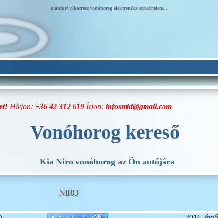
utánfutó alkatrész vonóhorog elektronika szakértelem...
et!
Hívjon:
+36 42 312 619
Írjon:
infosmid@gmail.com
Vonóhorog kereső
Kia Niro vonóhorog az Ön autójára
NIRO
O
2016. évtő