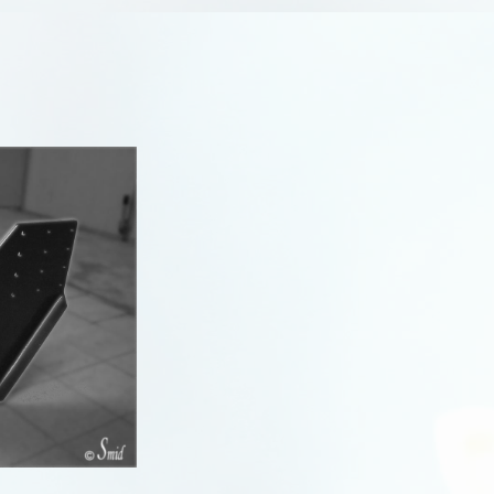
Sportage IV
Sportage V
Stinger
Stonic
Venga
XCeed
R
R
R