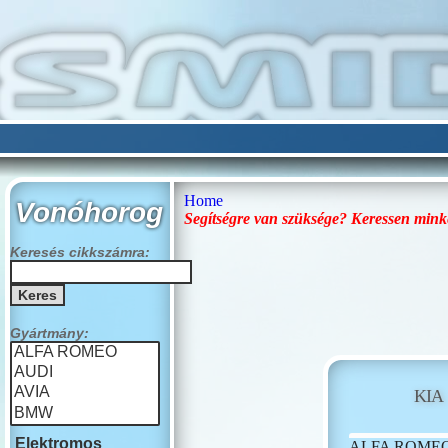
Home
Vonóhorog
Segítségre van szüksége? Keressen mink
Keresés cikkszámra:
Gyártmány:
KIA
Elektromos
ALFA ROME