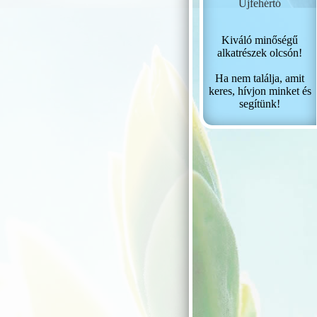
Újfehértó
Kiváló minőségű
alkatrészek olcsón!
Ha nem találja, amit
keres, hívjon minket és
segítünk!