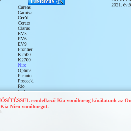
2021. évtő
Carens
Carnival
Cee'd
Cerato
Clarus
EV3
EV6
EV9
Frontier
K2500
K2700
Niro
Optima
Picanto
Procee'd
Rio
Sedona
Sephia
ÍTÉSSEL rendelkező Kia vonóhorog kínálatunk az Ön 
Shuma
Kia Niro vonóhorgot.
Sorento
le,
Soul
Sportage I
Sportage II
Sportage III