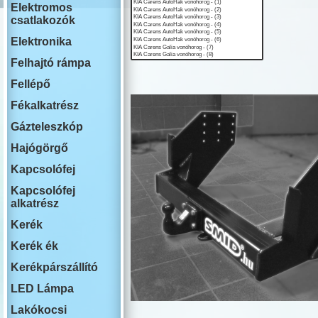
ISUZU
Elektromos
IVECO
csatlakozók
JAECOO
JAGUAR
Elektronika
JEEP
Felhajtó rámpa
KIA
LADA
Fellépő
LAKOAUTO
LANCIA
Fékalkatrész
LAND ROVE
Gázteleszkóp
LEAPMOTO
LEXUS
Hajógörgő
MAN
MG
Kapcsolófej
MAHINDRA
Kapcsolófej
MAZDA
alkatrész
MERCEDES
MINI COOPE
Kerék
MITSUBISHI
NISSAN
Kerék ék
OMODA
Kerékpárszállító
OPEL
PEUGEOT
LED Lámpa
PLYMOUTH
PORSCHE
Lakókocsi