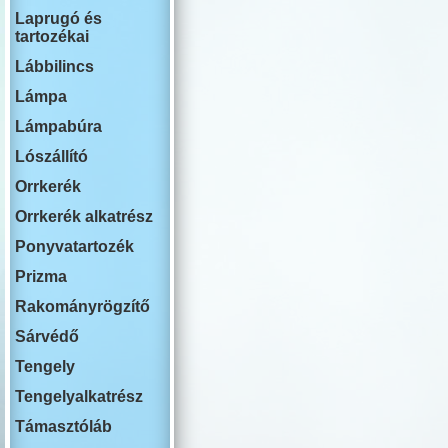
RENAULT
Laprugó és
ROVER
tartozékai
SWM
SAAB
Lábbilincs
SEAT
SKODA
Lámpa
SSANG YON
Lámpabúra
SUBARU
SUZUKI
Lószállító
TESLA
TOYOTA
Orrkerék
VOLKSWAG
Orrkerék alkatrész
VOLVO
YUTONG
Ponyvatartozék
Prizma
Rakományrögzítő
Sárvédő
Tengely
Tengelyalkatrész
Támasztóláb