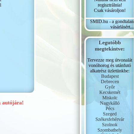
regisztrálnia!
l
Csak vásároljon!
SMID.hu - a gondtalan
vásárlásért...
Legutóbb
megtekintve:
Tervezze meg útvonalát
vonóhorog és utánfutó
alkatrész üzletünkbe:
Budapest
Debrecen
Győr
Kecskemét
Miskolc
autójára!
Nagykálló
Pécs
Szeged
Székesfehérvár
Szolnok
Szombathely