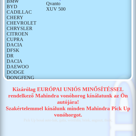
BMW
Qvanto
BYD
XUV 500
CADILLAC
CHERY
CHEVROLET
CHRYSLER
CITROEN
CUPRA
DACIA
DFSK
DR
DACIA
DAEWOO
DODGE
DONGFENG
FIAT
FORD
Kizárólag EURÓPAI UNIÓS MINŐSÍTÉSSEL
GONOW
rendelkező Mahindra vonóhorog kínálatunk az Ön
HONDA
autójára!
HONGQI
Szakértelemmel kínálunk minden Mahindra Pick Up
HUMMER
vonóhorgot.
HYUNDAI
Pick Up bosal auto-hak, galia, westfalia, brink, auguszt, thule,
ISUZU
IVECO
JAECOO