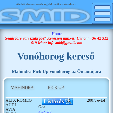
utánfutó alkatrész vonóhorog elektronika szakértelem...
Home
Segítségre van szüksége? Keressen minket!
Hívjon:
+36 42 312
619
Írjon:
infosmid@gmail.com
Vonóhorog kereső
Mahindra Pick Up vonóhorog az Ön autójára
MAHINDRA
PICK UP
ALFA ROMEO
2007. évtől
AUDI
Goa
AVIA
Pick Up