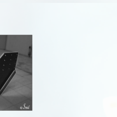
R
R
R