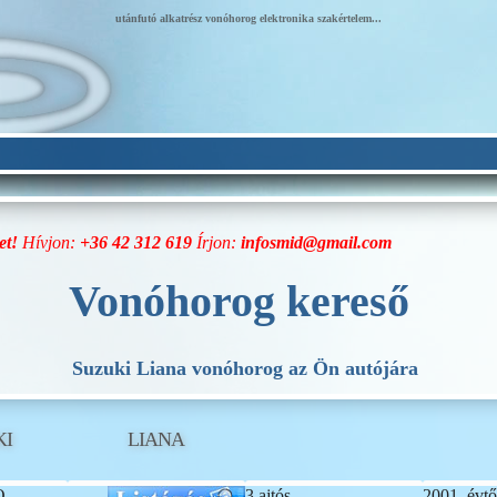
utánfutó alkatrész vonóhorog elektronika szakértelem...
et!
Hívjon:
+36 42 312 619
Írjon:
infosmid@gmail.com
Vonóhorog kereső
Suzuki Liana vonóhorog az Ön autójára
KI
LIANA
O
3 ajtós
2001. évtő