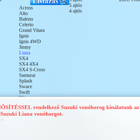
5 ajtós
Across
4 ajtós
Alto
Baleno
Celerio
Grand Vitara
Ignis
Ignis 4WD
Jimny
Liana
SX4
SX4 4X4
SX4 S-Cross
Samurai
Splash
Swace
Swift
Vitara
Wagon R+
ÍTÉSSEL rendelkező Suzuki vonóhorog kínálatunk az 
Suzuki Liana vonóhorgot.
ule,