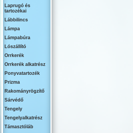
RENAULT
Laprugó és
ROVER
tartozékai
SWM
SAAB
Lábbilincs
SEAT
SKODA
Lámpa
SSANG YON
Lámpabúra
SUBARU
SUZUKI
Lószállító
TESLA
TOYOTA
Orrkerék
VOLKSWAG
Orrkerék alkatrész
VOLVO
YUTONG
Ponyvatartozék
Prizma
Rakományrögzítő
Sárvédő
Tengely
Tengelyalkatrész
Támasztóláb