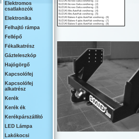
ISUZU
Elektromos
IVECO
csatlakozók
JAECOO
JAGUAR
Elektronika
JEEP
Felhajtó rámpa
KIA
LADA
Fellépő
LAKOAUTO
LANCIA
Fékalkatrész
LAND ROVE
Gázteleszkóp
LEAPMOTO
LEXUS
Hajógörgő
MAN
MG
Kapcsolófej
MAHINDRA
Kapcsolófej
MAZDA
alkatrész
MERCEDES
MINI COOPE
Kerék
MITSUBISHI
NISSAN
Kerék ék
OMODA
Kerékpárszállító
OPEL
PEUGEOT
LED Lámpa
PLYMOUTH
PORSCHE
Lakókocsi