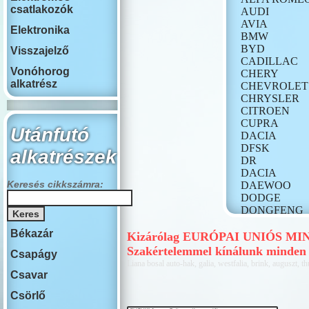
csatlakozók
AUDI
AVIA
Elektronika
BMW
BYD
Visszajelző
CADILLAC
Vonóhorog
CHERY
alkatrész
CHEVROLET
CHRYSLER
CITROEN
CUPRA
Utánfutó
DACIA
DFSK
alkatrészek
DR
DACIA
Keresés cikkszámra:
DAEWOO
DODGE
DONGFENG
FIAT
Békazár
FORD
Kizárólag EURÓPAI UNIÓS MINŐS
GONOW
Szakértelemmel kínálunk minden 
Csapágy
HONDA
Liana bosal auto-hak, galia, westfalia, brink, auguszt, th
HONGQI
Csavar
HUMMER
Csörlő
HYUNDAI