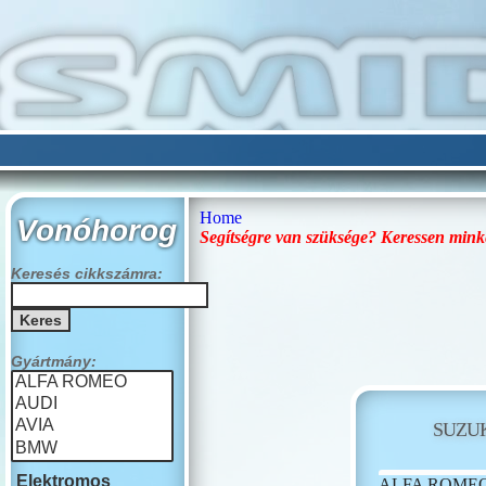
Home
Vonóhorog
Segítségre van szüksége? Keressen mink
Keresés cikkszámra:
Gyártmány:
SUZU
Elektromos
ALFA ROME