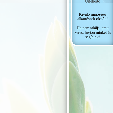
Újfehértó
Kiváló minőségű
alkatrészek olcsón!
Ha nem találja, amit
keres, hívjon minket és
segítünk!