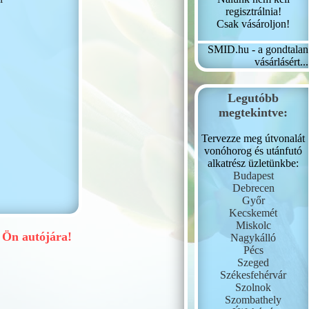
regisztrálnia!
Csak vásároljon!
SMID.hu - a gondtalan
vásárlásért...
Legutóbb
megtekintve:
Tervezze meg útvonalát
vonóhorog és utánfutó
alkatrész üzletünkbe:
Budapest
Debrecen
Győr
Kecskemét
Miskolc
Ön autójára!
Nagykálló
Pécs
Szeged
Székesfehérvár
Szolnok
Szombathely