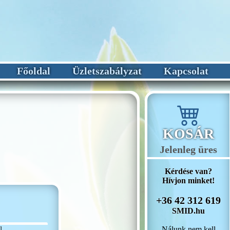
Főoldal
Üzletszabályzat
Kapcsolat
KOSÁR
Jelenleg üres
Kérdése van?
Hívjon minket!
+36 42 312 619
SMID.hu
Nálunk nem kell
l