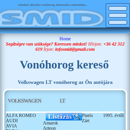
utánfutó alkatrész vonóhorog elektronika szakértelem...
Home
Segítségre van szüksége? Keressen minket!
Hívjon:
+36 42 312
619
Írjon:
infosmid@gmail.com
Vonóhorog kereső
Volkswagen LT vonóhorog az Ön autójára
VOLKSWAGEN
LT
ALFA ROMEO
Platós
1995. évtől
AUDI
Zárt
Amarok
AVIA
Arteon