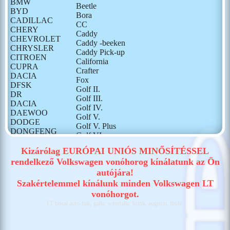
BMW
Beetle
BYD
Bora
CADILLAC
CC
CHERY
Caddy
CHEVROLET
Caddy -beeken
CHRYSLER
Caddy Pick-up
CITROEN
California
CUPRA
Crafter
DACIA
Fox
DFSK
Golf II.
DR
Golf III.
DACIA
Golf IV.
DAEWOO
Golf V.
DODGE
Golf V. Plus
DONGFENG
Golf VI.
FIAT
Golf VI. Plus
FORD
Kizárólag EURÓPAI UNIÓS MINŐSÍTÉSSEL
Golf VII.
GONOW
rendelkező Volkswagen vonóhorog kínálatunk az Ön
Golf VIII.
HONDA
autójára!
ID BUZZ
HONGQI
ID.4
Szakértelemmel kínálunk minden Volkswagen LT
HUMMER
ID.5
vonóhorgot.
HYUNDAI
ID.7
LT bosal auto-hak, galia, westfalia, brink, auguszt, thule,
ISUZU
Jetta
IVECO
LT
JAECOO
LT 28