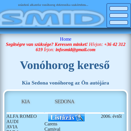
utánfutó alkatrész vonóhorog elektronika szakértelem...
Home
Segítségre van szüksége? Keressen minket!
Hívjon:
+36 42 312
619
Írjon:
infosmid@gmail.com
Vonóhorog kereső
Kia Sedona vonóhorog az Ön autójára
KIA
SEDONA
ALFA ROMEO
2006. évtől
AUDI
Carens
AVIA
Carnival