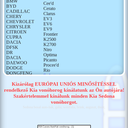
BMW
Cee'd
BYD
Cerato
CADILLAC
Clarus
CHERY
EV3
CHEVROLET
EV6
CHRYSLER
EV9
CITROEN
Frontier
CUPRA
K2500
DACIA
K2700
DFSK
Niro
DR
Optima
DACIA
Picanto
DAEWOO
Procee'd
DODGE
Rio
DONGFENG
Sedona
FIAT
Sephia
FORD
Kizárólag EURÓPAI UNIÓS MINŐSÍTÉSSEL
Shuma
GONOW
rendelkező Kia vonóhorog kínálatunk az Ön autójára!
Sorento
HONDA
Szakértelemmel kínálunk minden Kia Sedona
Soul
HONGQI
Sportage I
vonóhorgot.
HUMMER
Sportage II
Sedona bosal auto-hak, galia, westfalia, brink, auguszt, thule,
HYUNDAI
Sportage III
ISUZU
Sportage IV
IVECO
Sportage V
JAECOO
Stinger