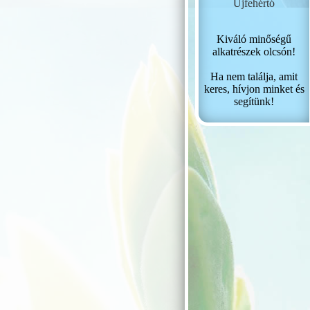
Újfehértó
Kiváló minőségű
alkatrészek olcsón!
Ha nem találja, amit
keres, hívjon minket és
segítünk!