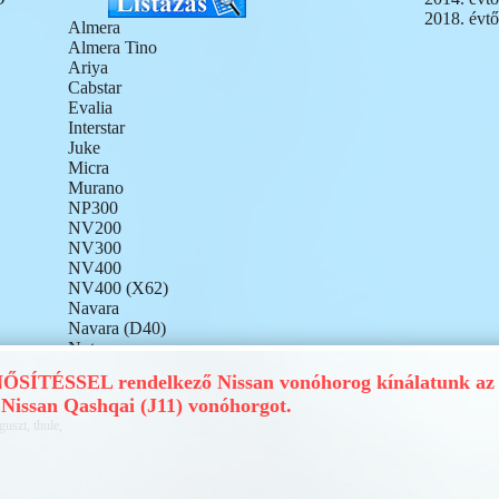
2018. évtő
Almera
Almera Tino
Ariya
Cabstar
Evalia
Interstar
Juke
Micra
Murano
NP300
NV200
NV300
NV400
NV400 (X62)
Navara
Navara (D40)
Note
Pathfinder
ÍTÉSSEL rendelkező Nissan vonóhorog kínálatunk az 
Patrol
Nissan Qashqai (J11) vonóhorgot.
Pixo
guszt, thule,
Primastar
Primera
Pulsar
Qashqai (J10)