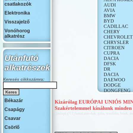
csatlakozók
AUDI
AVIA
Elektronika
BMW
BYD
Visszajelző
CADILLAC
Vonóhorog
CHERY
alkatrész
CHEVROLET
CHRYSLER
CITROEN
CUPRA
Utánfutó
DACIA
DFSK
alkatrészek
DR
DACIA
Keresés cikkszámra:
DAEWOO
DODGE
DONGFENG
FIAT
Békazár
FORD
Kizárólag EURÓPAI UNIÓS MINŐS
GONOW
Szakértelemmel kínálunk minden 
Csapágy
HONDA
Qashqai (J11) bosal auto-hak, galia, westfalia, brink, au
HONGQI
Csavar
HUMMER
Csörlő
HYUNDAI