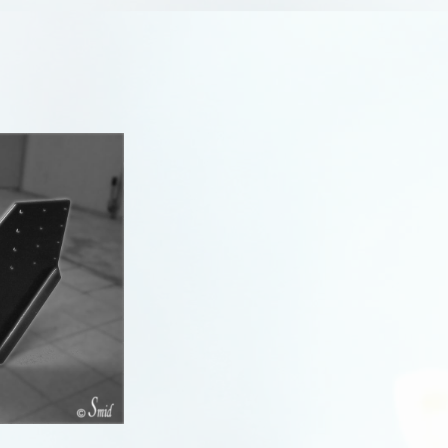
Qashqai (J11)
Qashqai (J12)
Terrano II
Tiida
Townstar
Vanette Cargo
X-Trail
R
R
R