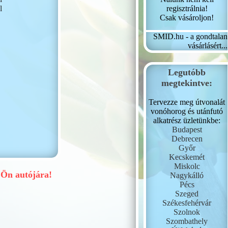
regisztrálnia!
l
Csak vásároljon!
SMID.hu - a gondtalan
vásárlásért...
Legutóbb
megtekintve:
Tervezze meg útvonalát
vonóhorog és utánfutó
alkatrész üzletünkbe:
Budapest
Debrecen
Győr
Kecskemét
Miskolc
Ön autójára!
Nagykálló
Pécs
Szeged
Székesfehérvár
Szolnok
Szombathely