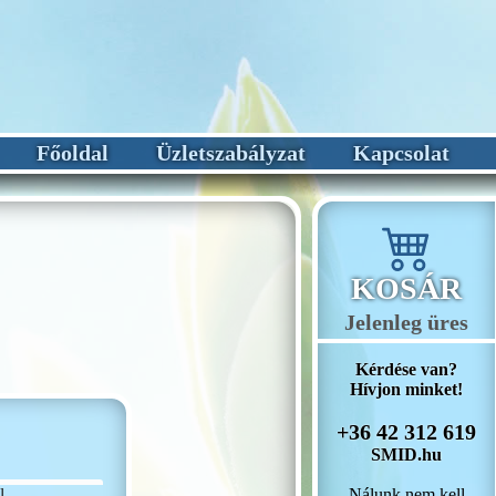
Főoldal
Üzletszabályzat
Kapcsolat
KOSÁR
Jelenleg üres
Kérdése van?
Hívjon minket!
+36 42 312 619
SMID.hu
Nálunk nem kell
l