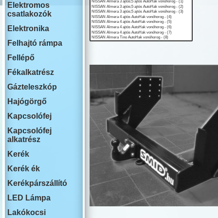
ISUZU
Elektromos
IVECO
csatlakozók
JAECOO
JAGUAR
Elektronika
JEEP
Felhajtó rámpa
KIA
LADA
Fellépő
LAKOAUTO
LANCIA
Fékalkatrész
LAND ROVE
Gázteleszkóp
LEAPMOTO
LEXUS
Hajógörgő
MAN
MG
Kapcsolófej
MAHINDRA
Kapcsolófej
MAZDA
alkatrész
MERCEDES
MINI COOPE
Kerék
MITSUBISHI
NISSAN
Kerék ék
OMODA
Kerékpárszállító
OPEL
PEUGEOT
LED Lámpa
PLYMOUTH
PORSCHE
Lakókocsi