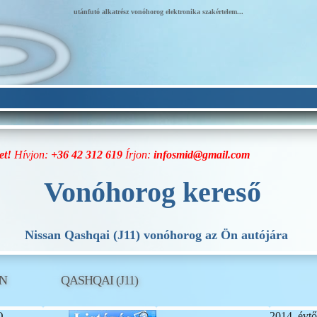
utánfutó alkatrész vonóhorog elektronika szakértelem...
et!
Hívjon:
+36 42 312 619
Írjon:
infosmid@gmail.com
Vonóhorog kereső
Nissan Qashqai (J11) vonóhorog az Ön autójára
AN
QASHQAI (J11)
O
2014. évtő