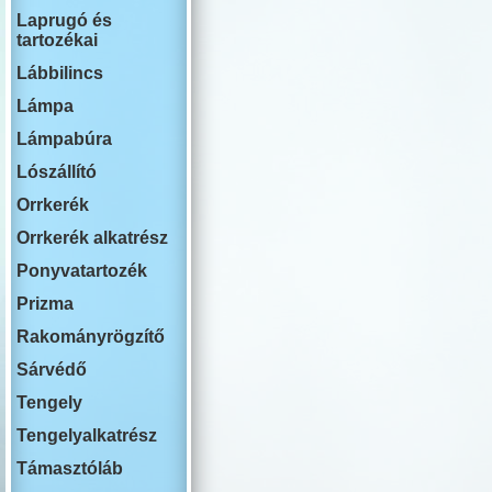
RENAULT
Laprugó és
ROVER
tartozékai
SWM
SAAB
Lábbilincs
SEAT
SKODA
Lámpa
SSANG YON
Lámpabúra
SUBARU
SUZUKI
Lószállító
TESLA
TOYOTA
Orrkerék
VOLKSWAG
Orrkerék alkatrész
VOLVO
YUTONG
Ponyvatartozék
Prizma
Rakományrögzítő
Sárvédő
Tengely
Tengelyalkatrész
Támasztóláb