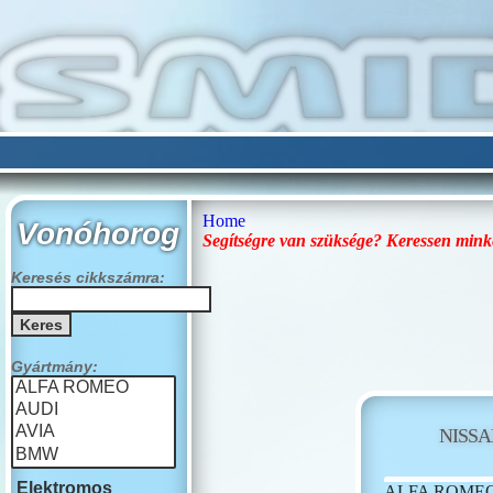
Home
Vonóhorog
Segítségre van szüksége? Keressen mink
Keresés cikkszámra:
Gyártmány:
NISS
Elektromos
ALFA ROME