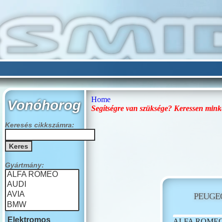
Home
Vonóhorog
Segítségre van szüksége? Keressen mink
Keresés cikkszámra:
Gyártmány:
PEUGE
Elektromos
ALFA ROME