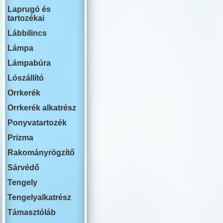
RENAULT
Laprugó és
ROVER
tartozékai
SWM
SAAB
Lábbilincs
SEAT
SKODA
Lámpa
SSANG YON
Lámpabúra
SUBARU
SUZUKI
Lószállító
TESLA
TOYOTA
Orrkerék
VOLKSWAG
Orrkerék alkatrész
VOLVO
YUTONG
Ponyvatartozék
Prizma
Rakományrögzítő
Sárvédő
Tengely
Tengelyalkatrész
Támasztóláb