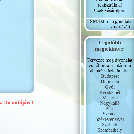
regisztrálnia!
Csak vásároljon!
SMID.hu - a gondtalan
vásárlásért...
Legutóbb
megtekintve:
Tervezze meg útvonalát
vonóhorog és utánfutó
alkatrész üzletünkbe:
Budapest
Debrecen
Győr
Kecskemét
Miskolc
 Ön autójára!
Nagykálló
Pécs
Szeged
Székesfehérvár
Szolnok
Szombathely