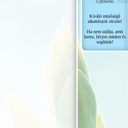
Újfehértó
Kiváló minőségű
alkatrészek olcsón!
Ha nem találja, amit
keres, hívjon minket és
segítünk!