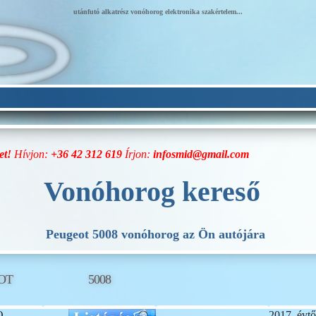
utánfutó alkatrész vonóhorog elektronika szakértelem...
et!
Hívjon:
+36 42 312 619
Írjon:
infosmid@gmail.com
Vonóhorog kereső
Peugeot 5008 vonóhorog az Ön autójára
OT
5008
O
2017. évtő