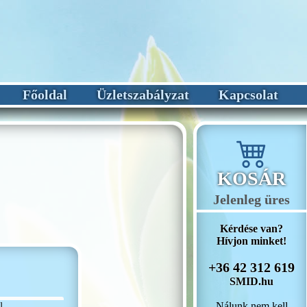
Főoldal
Üzletszabályzat
Kapcsolat
KOSÁR
Jelenleg üres
Kérdése van?
Hívjon minket!
+36 42 312 619
SMID.hu
Nálunk nem kell
l