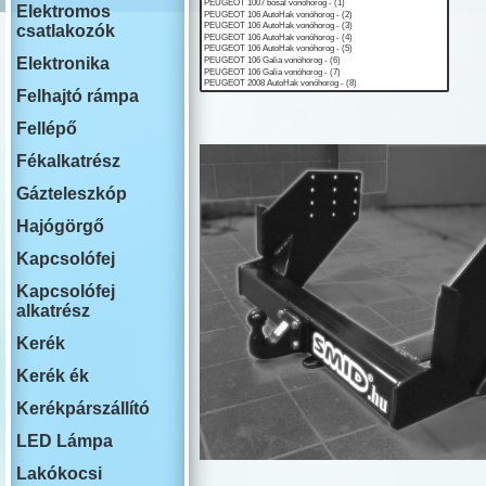
ISUZU
Elektromos
IVECO
csatlakozók
JAECOO
JAGUAR
Elektronika
JEEP
Felhajtó rámpa
KIA
LADA
Fellépő
LAKOAUTO
LANCIA
Fékalkatrész
LAND ROVE
Gázteleszkóp
LEAPMOTO
LEXUS
Hajógörgő
MAN
MG
Kapcsolófej
MAHINDRA
Kapcsolófej
MAZDA
alkatrész
MERCEDES
MINI COOPE
Kerék
MITSUBISHI
NISSAN
Kerék ék
OMODA
Kerékpárszállító
OPEL
PEUGEOT
LED Lámpa
PLYMOUTH
PORSCHE
Lakókocsi