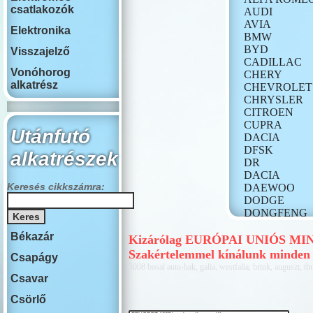
csatlakozók
AUDI
AVIA
Elektronika
BMW
BYD
Visszajelző
CADILLAC
Vonóhorog
CHERY
alkatrész
CHEVROLET
CHRYSLER
CITROEN
CUPRA
Utánfutó
DACIA
DFSK
alkatrészek
DR
DACIA
Keresés cikkszámra:
DAEWOO
DODGE
DONGFENG
FIAT
Békazár
FORD
Kizárólag EURÓPAI UNIÓS MINŐS
GONOW
Szakértelemmel kínálunk minden 
Csapágy
HONDA
5008 bosal auto-hak, galia, westfalia, brink, auguszt, thu
HONGQI
Csavar
HUMMER
Csörlő
HYUNDAI