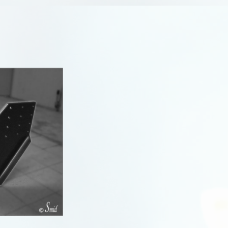
806
807
Bipper
Boxer
Expert
Partner I
Partner II
Partner III
Rifter
R
Traveller
R
R