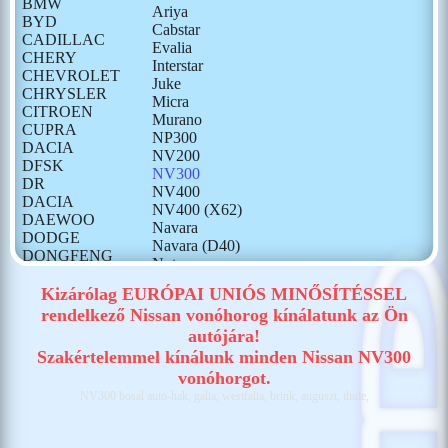
BMW
Ariya
BYD
Cabstar
CADILLAC
Evalia
CHERY
Interstar
CHEVROLET
Juke
CHRYSLER
Micra
CITROEN
Murano
CUPRA
NP300
DACIA
NV200
DFSK
NV300
DR
NV400
DACIA
NV400 (X62)
DAEWOO
Navara
DODGE
Navara (D40)
DONGFENG
Note
FIAT
Pathfinder
FORD
Kizárólag EURÓPAI UNIÓS MINŐSÍTÉSSEL
Patrol
GONOW
rendelkező Nissan vonóhorog kínálatunk az Ön
Pixo
HONDA
autójára!
Primastar
HONGQI
Primera
Szakértelemmel kínálunk minden Nissan NV300
HUMMER
Pulsar
vonóhorgot.
HYUNDAI
Qashqai (J10)
NV300 bosal auto-hak, galia, westfalia, brink, auguszt, thule,
ISUZU
Qashqai (J11)
IVECO
Qashqai (J12)
JAECOO
Terrano II