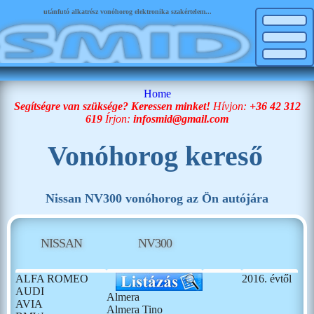
utánfutó alkatrész vonóhorog elektronika szakértelem...
Home
Segítségre van szüksége? Keressen minket!
Hívjon:
+36 42 312
619
Írjon:
infosmid@gmail.com
Vonóhorog kereső
Nissan NV300 vonóhorog az Ön autójára
NISSAN
NV300
ALFA ROMEO
2016. évtől
AUDI
Almera
AVIA
Almera Tino