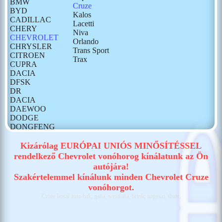
BMW
Cruze
BYD
Kalos
CADILLAC
Lacetti
CHERY
Niva
CHEVROLET
Orlando
CHRYSLER
Trans Sport
CITROEN
Trax
CUPRA
DACIA
DFSK
DR
DACIA
DAEWOO
DODGE
DONGFENG
FIAT
FORD
Kizárólag EURÓPAI UNIÓS MINŐSÍTÉSSEL
GONOW
rendelkező Chevrolet vonóhorog kínálatunk az Ön
HONDA
autójára!
HONGQI
Szakértelemmel kínálunk minden Chevrolet Cruze
HUMMER
vonóhorgot.
HYUNDAI
Cruze bosal auto-hak, galia, westfalia, brink, auguszt, thule,
ISUZU
IVECO
JAECOO