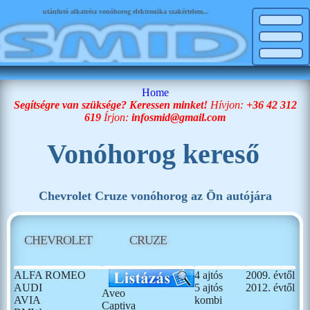
utánfutó alkatrész vonóhorog elektronika szakértelem...
Home
Segítségre van szüksége? Keressen minket!
Hívjon:
+36 42 312
619
Írjon:
infosmid@gmail.com
Vonóhorog kereső
Chevrolet Cruze vonóhorog az Ön autójára
CHEVROLET
CRUZE
ALFA ROMEO
4 ajtós
2009. évtől
AUDI
5 ajtós
2012. évtől
Aveo
AVIA
kombi
Captiva