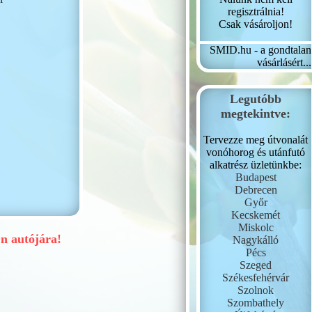
regisztrálnia!
Csak vásároljon!
SMID.hu - a gondtalan
vásárlásért...
Legutóbb
megtekintve:
Tervezze meg útvonalát
vonóhorog és utánfutó
alkatrész üzletünkbe:
Budapest
Debrecen
Győr
Kecskemét
Miskolc
 autójára!
Nagykálló
Pécs
Szeged
Székesfehérvár
Szolnok
Szombathely