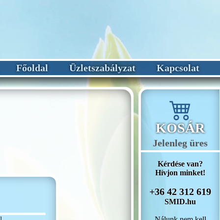
Főoldal
Üzletszabályzat
Kapcsolat
KOSÁR
Jelenleg üres
Kérdése van?
Hívjon minket!
+36 42 312 619
SMID.hu
Nálunk nem kell
l