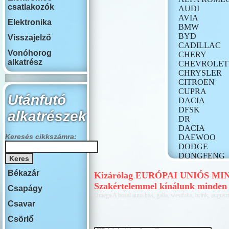
csatlakozók
AUDI
AVIA
Elektronika
BMW
BYD
Visszajelző
CADILLAC
Vonóhorog
CHERY
alkatrész
CHEVROLET
CHRYSLER
CITROEN
CUPRA
Utánfutó
DACIA
DFSK
alkatrészek
DR
DACIA
Keresés cikkszámra:
DAEWOO
DODGE
DONGFENG
FIAT
Békazár
FORD
Kizárólag EURÓPAI UNIÓS MINŐS
GONOW
Szakértelemmel kínálunk minden
Csapágy
HONDA
Omega A bosal auto-hak, galia, westfalia, brink, auguszt
HONGQI
Csavar
HUMMER
Csörlő
HYUNDAI