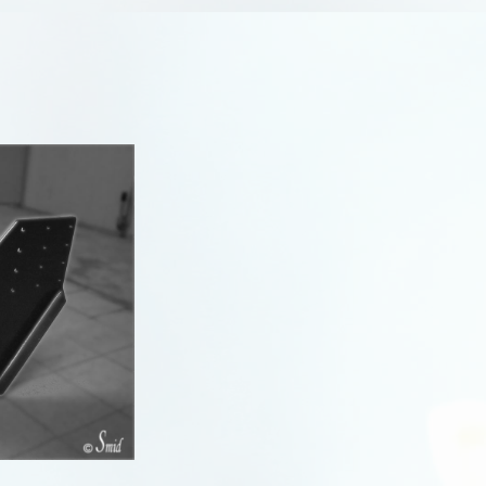
Kadett E
Meriva
Mokka
Movano A
Movano B
Movano C
Omega A
Omega B
Omega C
R
Signum
R
Sintra
Vectra A
Vectra B
Vectra C
Vivaro A
Vivaro B
Vivaro C
R
Zafira A
Zafira B
Zafira C
Zafira Life
Zafira Tourer