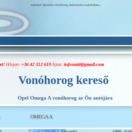
utánfutó alkatrész vonóhorog elektronika szakértelem...
et!
Hívjon:
+36 42 312 619
Írjon:
infosmid@gmail.com
Vonóhorog kereső
Opel Omega A vonóhorog az Ön autójára
L
OMEGA A
O
kombi
1986. évtő