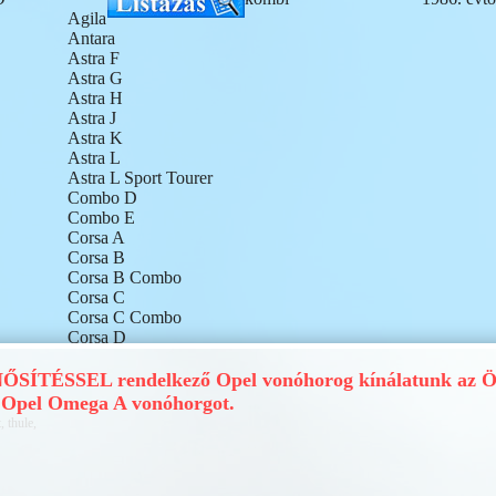
Agila
Antara
Astra F
Astra G
Astra H
Astra J
Astra K
Astra L
Astra L Sport Tourer
Combo D
Combo E
Corsa A
Corsa B
Corsa B Combo
Corsa C
Corsa C Combo
Corsa D
Corsa E
Corsa F
ÍTÉSSEL rendelkező Opel vonóhorog kínálatunk az Ön
Crossland X
 Opel Omega A vonóhorgot.
Frontera
, thule,
Grandland
Grandland X
Insignia