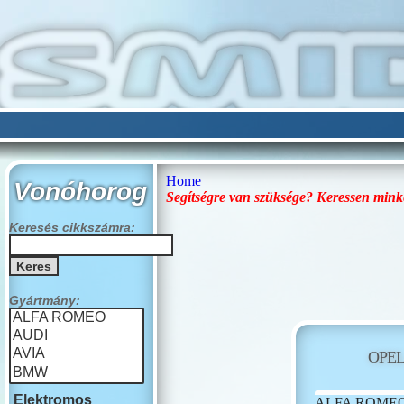
Home
Vonóhorog
Segítségre van szüksége? Keressen mink
Keresés cikkszámra:
Gyártmány:
OPE
Elektromos
ALFA ROME