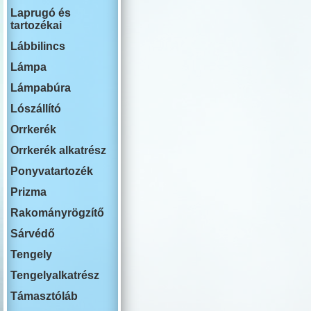
RENAULT
Laprugó és
ROVER
tartozékai
SWM
SAAB
Lábbilincs
SEAT
SKODA
Lámpa
SSANG YON
Lámpabúra
SUBARU
SUZUKI
Lószállító
TESLA
TOYOTA
Orrkerék
VOLKSWAG
Orrkerék alkatrész
VOLVO
YUTONG
Ponyvatartozék
Prizma
Rakományrögzítő
Sárvédő
Tengely
Tengelyalkatrész
Támasztóláb