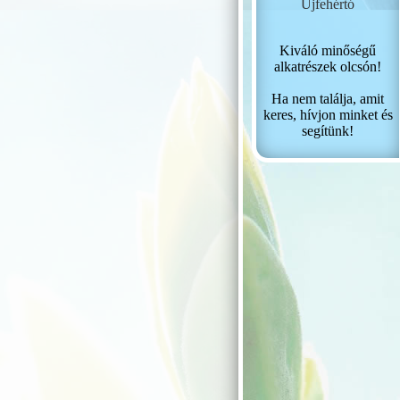
Újfehértó
Kiváló minőségű
alkatrészek olcsón!
Ha nem találja, amit
keres, hívjon minket és
segítünk!