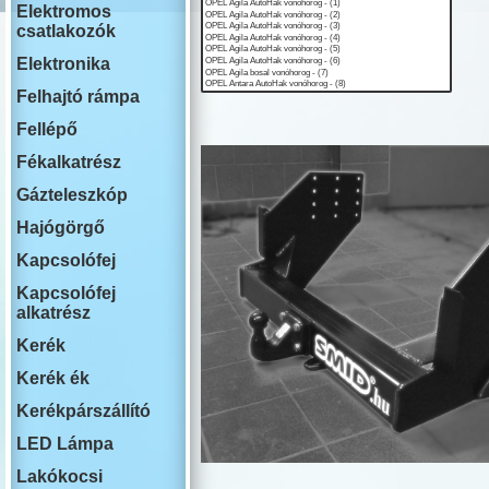
ISUZU
Elektromos
IVECO
csatlakozók
JAECOO
JAGUAR
Elektronika
JEEP
Felhajtó rámpa
KIA
LADA
Fellépő
LAKOAUTO
LANCIA
Fékalkatrész
LAND ROVE
Gázteleszkóp
LEAPMOTO
LEXUS
Hajógörgő
MAN
MG
Kapcsolófej
MAHINDRA
Kapcsolófej
MAZDA
alkatrész
MERCEDES
MINI COOPE
Kerék
MITSUBISHI
NISSAN
Kerék ék
OMODA
Kerékpárszállító
OPEL
PEUGEOT
LED Lámpa
PLYMOUTH
PORSCHE
Lakókocsi