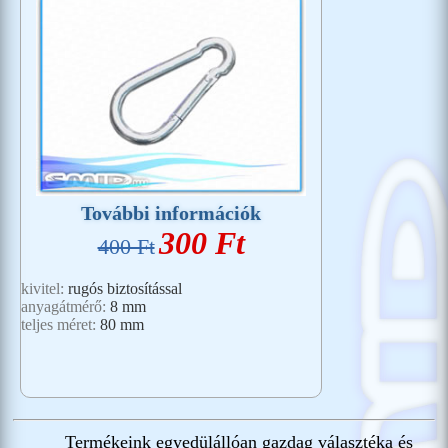
További információk
300 Ft
400 Ft
kivitel:
rugós biztosítással
anyagátmérő:
8 mm
teljes méret:
80 mm
Termékeink egyedülállóan gazdag választéka és