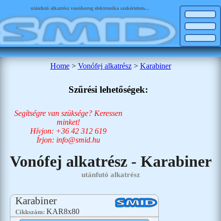
utánfutó alkatrész vonóhorog elektronika szakértelem...
Home
>
Vonófej alkatrész
>
Karabiner
Szűrési lehetőségek:
Segítségre van szüksége? Keressen
minket!
Hívjon: +36 42 312 619
Írjon: info@smid.hu
Vonófej alkatrész - Karabiner
utánfutó alkatrész
Karabiner
KAR8x80
Cikkszám: