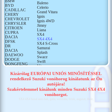
BMW
Baleno
BYD
Celerio
CADILLAC
Grand Vitara
CHERY
Ignis
CHEVROLET
Ignis 4WD
CHRYSLER
Jimny
CITROEN
Liana
CUPRA
SX4
DACIA
SX4 4X4
DFSK
SX4 S-Cross
DR
Samurai
DACIA
Splash
DAEWOO
Swace
DODGE
Swift
DONGFENG
Vitara
FIAT
Wagon R+
FORD
Kizárólag EURÓPAI UNIÓS MINŐSÍTÉSSEL
GONOW
rendelkező Suzuki vonóhorog kínálatunk az Ön
HONDA
autójára!
HONGQI
Szakértelemmel kínálunk minden Suzuki SX4 4X4
HUMMER
vonóhorgot.
HYUNDAI
SX4 4X4 bosal auto-hak, galia, westfalia, brink, auguszt, thule,
ISUZU
IVECO
JAECOO