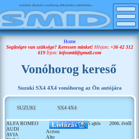
utánfutó alkatrész vonóhorog elektronika szakértelem...
Home
Segítségre van szüksége? Keressen minket!
Hívjon:
+36 42 312
619
Írjon:
infosmid@gmail.com
Vonóhorog kereső
Suzuki SX4 4X4 vonóhorog az Ön autójára
SUZUKI
SX4 4X4
ALFA ROMEO
5 ajtós
2006. évtől
AUDI
Across
AVIA
Alto