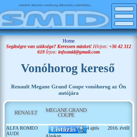
utánfutó alkatrész vonóhorog elektronika szakértelem...
Home
Segítségre van szüksége? Keressen minket!
Hívjon:
+36 42 312
619
Írjon:
infosmid@gmail.com
Vonóhorog kereső
Renault Megane Grand Coupe vonóhorog az Ön
autójára
MEGANE GRAND
RENAULT
COUPE
ALFA ROMEO
4 ajtós
2016. évtől
AUDI
Alaskan