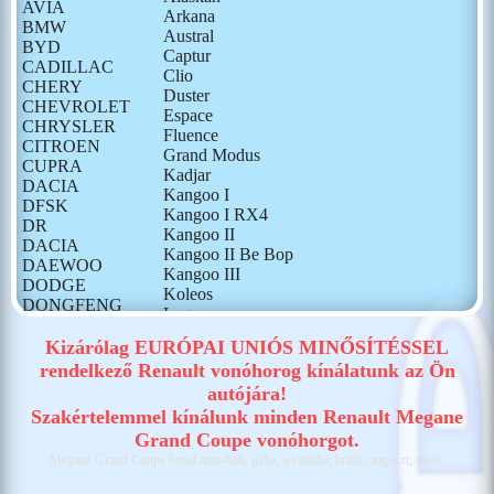
AVIA
Arkana
BMW
Austral
BYD
Captur
CADILLAC
Clio
CHERY
Duster
CHEVROLET
Espace
CHRYSLER
Fluence
CITROEN
Grand Modus
CUPRA
Kadjar
DACIA
Kangoo I
DFSK
Kangoo I RX4
DR
Kangoo II
DACIA
Kangoo II Be Bop
DAEWOO
Kangoo III
DODGE
Koleos
DONGFENG
Laguna
FIAT
Latitude
FORD
Kizárólag EURÓPAI UNIÓS MINŐSÍTÉSSEL
Master II
GONOW
rendelkező Renault vonóhorog kínálatunk az Ön
Master III
HONDA
autójára!
Master IV
HONGQI
Maxity
Szakértelemmel kínálunk minden Renault Megane
HUMMER
Megane
Grand Coupe vonóhorgot.
HYUNDAI
Megane Grand
Megane Grand Coupe bosal auto-hak, galia, westfalia, brink, auguszt, thule,
ISUZU
Coupe
IVECO
Megane Grand