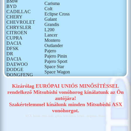
BMW
Carisma
BYD
Colt
CADILLAC
Eclipse Cross
CHERY
Galant
CHEVROLET
Grandis
CHRYSLER
L200
CITROEN
Lancer
CUPRA
Montero
DACIA
Outlander
DFSK
Pajero
DR
Pajero Pinin
DACIA
Pajero Sport
DAEWOO
Space Star
DODGE
Space Wagon
DONGFENG
FIAT
FORD
Kizárólag EURÓPAI UNIÓS MINŐSÍTÉSSEL
GONOW
rendelkező Mitsubishi vonóhorog kínálatunk az Ön
HONDA
autójára!
HONGQI
Szakértelemmel kínálunk minden Mitsubishi ASX
HUMMER
vonóhorgot.
HYUNDAI
ASX bosal auto-hak, galia, westfalia, brink, auguszt, thule,
ISUZU
IVECO
JAECOO