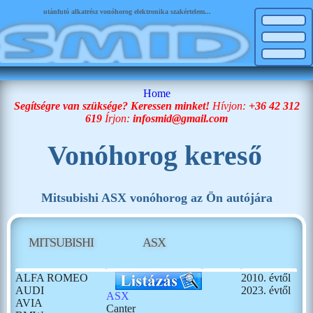
utánfutó alkatrész vonóhorog elektronika szakértelem...
Home
Segítségre van szüksége? Keressen minket!
Hívjon:
+36 42 312
619
Írjon:
infosmid@gmail.com
Vonóhorog kereső
Mitsubishi ASX vonóhorog az Ön autójára
MITSUBISHI
ASX
ALFA ROMEO
2010. évtől
AUDI
2023. évtől
ASX
AVIA
Canter