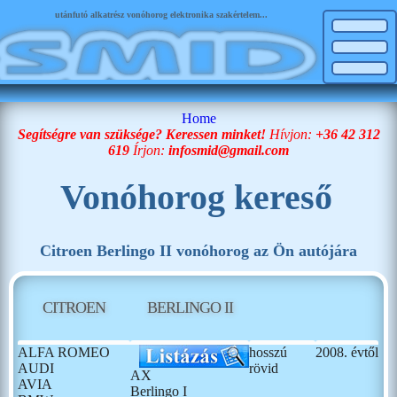
utánfutó alkatrész vonóhorog elektronika szakértelem...
Home
Segítségre van szüksége? Keressen minket!
Hívjon:
+36 42 312
619
Írjon:
infosmid@gmail.com
Vonóhorog kereső
Citroen Berlingo II vonóhorog az Ön autójára
CITROEN
BERLINGO II
ALFA ROMEO
hosszú
2008. évtől
AUDI
rövid
AX
AVIA
Berlingo I