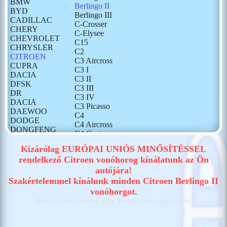
BMW
Berlingo II
BYD
Berlingo III
CADILLAC
C-Crosser
CHERY
C-Elysee
CHEVROLET
C15
CHRYSLER
C2
CITROEN
C3 Aircross
CUPRA
C3 I
DACIA
C3 II
DFSK
C3 III
DR
C3 IV
DACIA
C3 Picasso
DAEWOO
C4
DODGE
C4 Aircross
DONGFENG
C4 Cactus
FIAT
C4 Pallas
FORD
Kizárólag EURÓPAI UNIÓS MINŐSÍTÉSSEL
C4 Picasso
GONOW
rendelkező Citroen vonóhorog kínálatunk az Ön
C4 X
HONDA
autójára!
C5
HONGQI
C5 Aircross
Szakértelemmel kínálunk minden Citroen Berlingo II
HUMMER
C5 X
vonóhorgot.
HYUNDAI
C8
Berlingo II bosal auto-hak, galia, westfalia, brink, auguszt, thule,
ISUZU
CX
IVECO
DS3
JAECOO
DS4