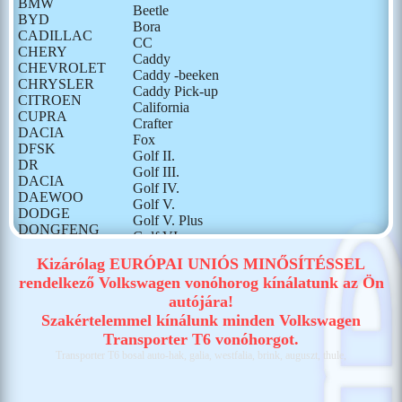
BMW
Beetle
BYD
Bora
CADILLAC
CC
CHERY
Caddy
CHEVROLET
Caddy -beeken
CHRYSLER
Caddy Pick-up
CITROEN
California
CUPRA
Crafter
DACIA
Fox
DFSK
Golf II.
DR
Golf III.
DACIA
Golf IV.
DAEWOO
Golf V.
DODGE
Golf V. Plus
DONGFENG
Golf VI.
FIAT
Golf VI. Plus
FORD
Kizárólag EURÓPAI UNIÓS MINŐSÍTÉSSEL
Golf VII.
GONOW
rendelkező Volkswagen vonóhorog kínálatunk az Ön
Golf VIII.
HONDA
autójára!
ID BUZZ
HONGQI
ID.4
Szakértelemmel kínálunk minden Volkswagen
HUMMER
ID.5
Transporter T6 vonóhorgot.
HYUNDAI
ID.7
Transporter T6 bosal auto-hak, galia, westfalia, brink, auguszt, thule,
ISUZU
Jetta
IVECO
LT
JAECOO
LT 28