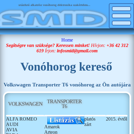
utánfutó alkatrész vonóhorog elektronika szakértelem...
Home
Segítségre van szüksége? Keressen minket!
Hívjon:
+36 42 312
619
Írjon:
infosmid@gmail.com
Vonóhorog kereső
Volkswagen Transporter T6 vonóhorog az Ön autójára
TRANSPORTER
VOLKSWAGEN
T6
ALFA ROMEO
platós
2015. évtől
AUDI
zárt
Amarok
AVIA
Arteon