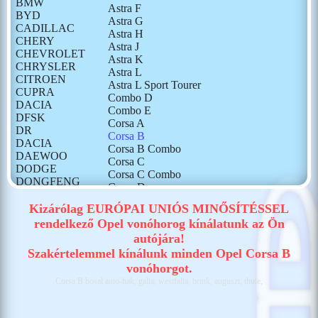
BMW
Astra F
BYD
Astra G
CADILLAC
Astra H
CHERY
Astra J
CHEVROLET
Astra K
CHRYSLER
Astra L
CITROEN
Astra L Sport Tourer
CUPRA
Combo D
DACIA
Combo E
DFSK
Corsa A
DR
Corsa B
DACIA
Corsa B Combo
DAEWOO
Corsa C
DODGE
Corsa C Combo
DONGFENG
Corsa D
FIAT
Corsa E
FORD
Kizárólag EURÓPAI UNIÓS MINŐSÍTÉSSEL
Corsa F
GONOW
rendelkező Opel vonóhorog kínálatunk az Ön
Crossland X
HONDA
autójára!
Frontera
HONGQI
Grandland
Szakértelemmel kínálunk minden Opel Corsa B
HUMMER
Grandland X
vonóhorgot.
HYUNDAI
Insignia
Corsa B bosal auto-hak, galia, westfalia, brink, auguszt, thule,
ISUZU
Kadett E
IVECO
Meriva
JAECOO
Mokka