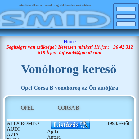
utánfutó alkatrész vonóhorog elektronika szakértelem...
Home
Segítségre van szüksége? Keressen minket!
Hívjon:
+36 42 312
619
Írjon:
infosmid@gmail.com
Vonóhorog kereső
Opel Corsa B vonóhorog az Ön autójára
OPEL
CORSA B
ALFA ROMEO
1993. évtől
AUDI
Agila
AVIA
Antara