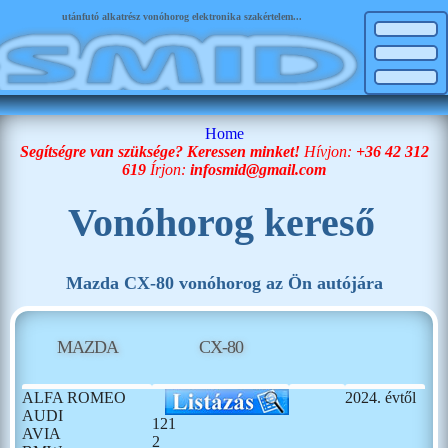
utánfutó alkatrész vonóhorog elektronika szakértelem...
Home
Segítségre van szüksége? Keressen minket!
Hívjon:
+36 42 312
619
Írjon:
infosmid@gmail.com
Vonóhorog kereső
Mazda CX-80 vonóhorog az Ön autójára
MAZDA
CX-80
ALFA ROMEO
2024. évtől
AUDI
121
AVIA
2