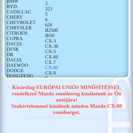
BMW
3
BYD
323
CADILLAC
5
CHERY
6
CHEVROLET
626
CHRYSLER
B2500
CITROEN
Bt50
CUPRA
CX-3
DACIA
CX-30
DFSK
CX-5
DR
CX-60
DACIA
CX-7
DAEWOO
CX-80
DODGE
CX-9
DONGFENG
Premacy
FIAT
Tribute
FORD
Kizárólag EURÓPAI UNIÓS MINŐSÍTÉSSEL
GONOW
rendelkező Mazda vonóhorog kínálatunk az Ön
HONDA
autójára!
HONGQI
Szakértelemmel kínálunk minden Mazda CX-80
HUMMER
vonóhorgot.
HYUNDAI
CX-80 bosal auto-hak, galia, westfalia, brink, auguszt, thule,
ISUZU
IVECO
JAECOO