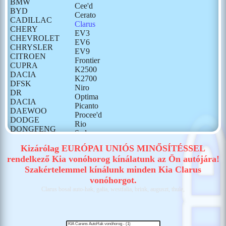
BMW
Cee'd
BYD
Cerato
CADILLAC
Clarus
CHERY
EV3
CHEVROLET
EV6
CHRYSLER
EV9
CITROEN
Frontier
CUPRA
K2500
DACIA
K2700
DFSK
Niro
DR
Optima
DACIA
Picanto
DAEWOO
Procee'd
DODGE
Rio
DONGFENG
Sedona
FIAT
Sephia
FORD
Kizárólag EURÓPAI UNIÓS MINŐSÍTÉSSEL
Shuma
GONOW
rendelkező Kia vonóhorog kínálatunk az Ön autójára!
Sorento
HONDA
Szakértelemmel kínálunk minden Kia Clarus
Soul
HONGQI
Sportage I
vonóhorgot.
HUMMER
Sportage II
Clarus bosal auto-hak, galia, westfalia, brink, auguszt, thule,
HYUNDAI
Sportage III
ISUZU
Sportage IV
IVECO
Sportage V
JAECOO
Stinger