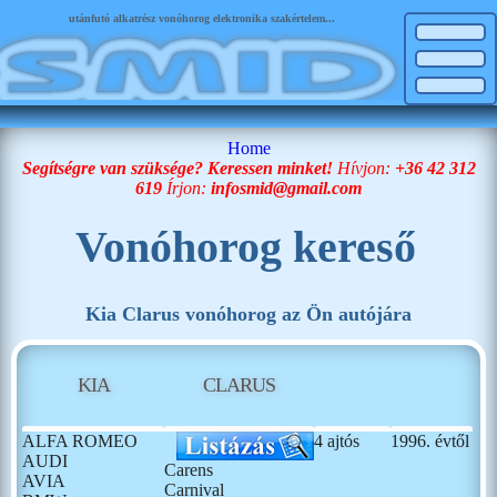
utánfutó alkatrész vonóhorog elektronika szakértelem...
Home
Segítségre van szüksége? Keressen minket!
Hívjon:
+36 42 312
619
Írjon:
infosmid@gmail.com
Vonóhorog kereső
Kia Clarus vonóhorog az Ön autójára
KIA
CLARUS
ALFA ROMEO
4 ajtós
1996. évtől
AUDI
Carens
AVIA
Carnival