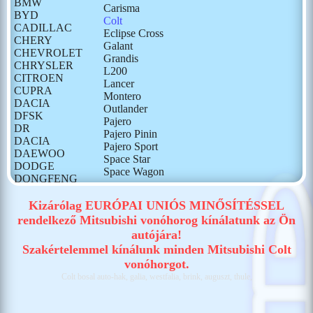
BMW
Carisma
BYD
Colt
CADILLAC
Eclipse Cross
CHERY
Galant
CHEVROLET
Grandis
CHRYSLER
L200
CITROEN
Lancer
CUPRA
Montero
DACIA
Outlander
DFSK
Pajero
DR
Pajero Pinin
DACIA
Pajero Sport
DAEWOO
Space Star
DODGE
Space Wagon
DONGFENG
FIAT
FORD
Kizárólag EURÓPAI UNIÓS MINŐSÍTÉSSEL
GONOW
rendelkező Mitsubishi vonóhorog kínálatunk az Ön
HONDA
autójára!
HONGQI
Szakértelemmel kínálunk minden Mitsubishi Colt
HUMMER
vonóhorgot.
HYUNDAI
Colt bosal auto-hak, galia, westfalia, brink, auguszt, thule,
ISUZU
IVECO
JAECOO