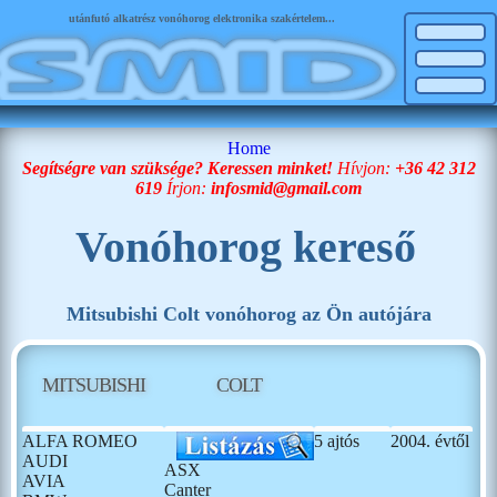
utánfutó alkatrész vonóhorog elektronika szakértelem...
Home
Segítségre van szüksége? Keressen minket!
Hívjon:
+36 42 312
619
Írjon:
infosmid@gmail.com
Vonóhorog kereső
Mitsubishi Colt vonóhorog az Ön autójára
MITSUBISHI
COLT
ALFA ROMEO
5 ajtós
2004. évtől
AUDI
ASX
AVIA
Canter