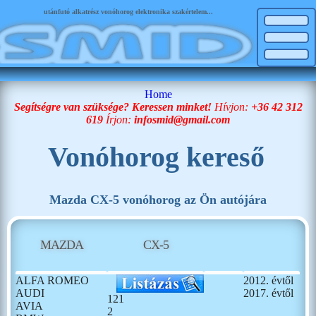
utánfutó alkatrész vonóhorog elektronika szakértelem...
Home
Segítségre van szüksége? Keressen minket!
Hívjon:
+36 42 312
619
Írjon:
infosmid@gmail.com
Vonóhorog kereső
Mazda CX-5 vonóhorog az Ön autójára
MAZDA
CX-5
ALFA ROMEO
2012. évtől
AUDI
2017. évtől
121
AVIA
2