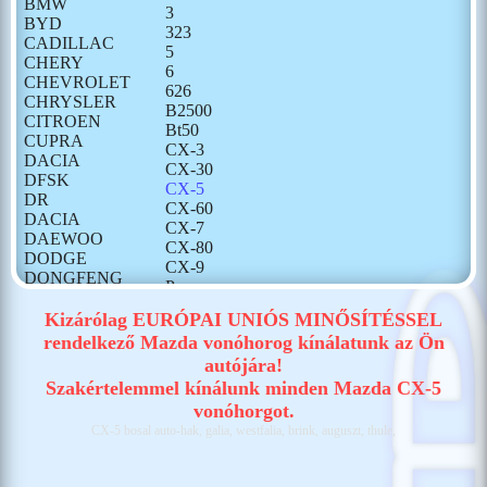
BMW
3
BYD
323
CADILLAC
5
CHERY
6
CHEVROLET
626
CHRYSLER
B2500
CITROEN
Bt50
CUPRA
CX-3
DACIA
CX-30
DFSK
CX-5
DR
CX-60
DACIA
CX-7
DAEWOO
CX-80
DODGE
CX-9
DONGFENG
Premacy
FIAT
Tribute
FORD
Kizárólag EURÓPAI UNIÓS MINŐSÍTÉSSEL
GONOW
rendelkező Mazda vonóhorog kínálatunk az Ön
HONDA
autójára!
HONGQI
Szakértelemmel kínálunk minden Mazda CX-5
HUMMER
vonóhorgot.
HYUNDAI
CX-5 bosal auto-hak, galia, westfalia, brink, auguszt, thule,
ISUZU
IVECO
JAECOO