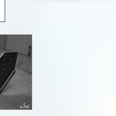
5-Seria (E34)
5-Seria (E39)
5-Seria (E60, E61)
5-Seria (F07, F10)
5-Seria (F11)
5-Seria (F90)
5-Seria (G30, G31))
5-Seria (G60, G61, G68,
G90, G99)
6-Seria (F12)
6-Seria (G32)
7-Seria (E32)
7-Seria (E38)
7-Seria (E65, E66)
7-Seria (F01)
7-Seria (G11, G12)
7-Seria (G70)
X1 (E84)
X1 (F48)
X1 (U11)
X2 (F39)
X3 (E83)
X3 (F25)
X3 (G01, F97)
X3 (G45)