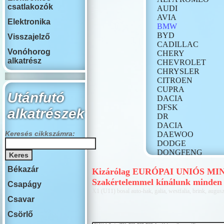
csatlakozók
AUDI
AVIA
Elektronika
BMW
BYD
Visszajelző
CADILLAC
Vonóhorog
CHERY
alkatrész
CHEVROLET
CHRYSLER
CITROEN
CUPRA
Utánfutó
DACIA
DFSK
alkatrészek
DR
DACIA
Keresés cikkszámra:
DAEWOO
DODGE
DONGFENG
FIAT
Békazár
FORD
Kizárólag EURÓPAI UNIÓS MINŐ
GONOW
Szakértelemmel kínálunk minde
Csapágy
HONDA
X1 (U11) bosal auto-hak, galia, westfalia, brink, auguszt
HONGQI
Csavar
HUMMER
Csörlő
HYUNDAI