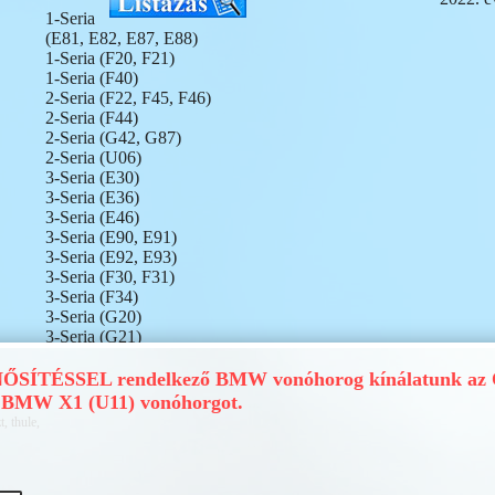
1-Seria
(E81, E82, E87, E88)
1-Seria (F20, F21)
1-Seria (F40)
2-Seria (F22, F45, F46)
2-Seria (F44)
2-Seria (G42, G87)
2-Seria (U06)
3-Seria (E30)
3-Seria (E36)
3-Seria (E46)
3-Seria (E90, E91)
3-Seria (E92, E93)
3-Seria (F30, F31)
3-Seria (F34)
3-Seria (G20)
3-Seria (G21)
3-Seria (G28) i3
3-Seria (G80)
SÍTÉSSEL rendelkező BMW vonóhorog kínálatunk az Ö
3-Seria (G81)
n BMW X1 (U11) vonóhorgot.
4-Seria (F32, F33, F36)
, thule,
4-Seria (G23)
4-Seria (G23, G83)
4-Seria (G26)