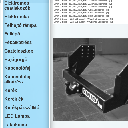
ISUZU
Elektromos
IVECO
csatlakozók
JAECOO
JAGUAR
Elektronika
JEEP
Felhajtó rámpa
KIA
LADA
Fellépő
LAKOAUTO
LANCIA
Fékalkatrész
LAND ROVER
Gázteleszkóp
LEAPMOTOR
LEXUS
Hajógörgő
MAN
MG
Kapcsolófej
MAHINDRA
Kapcsolófej
MAZDA
alkatrész
MERCEDES
MINI COOPER
Kerék
MITSUBISHI
NISSAN
Kerék ék
OMODA
Kerékpárszállító
OPEL
PEUGEOT
LED Lámpa
PLYMOUTH
PORSCHE
Lakókocsi