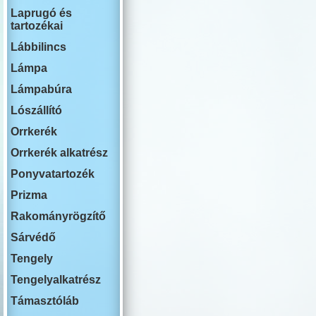
RENAULT
Laprugó és
ROVER
tartozékai
SWM
SAAB
Lábbilincs
SEAT
SKODA
Lámpa
SSANG YONG
Lámpabúra
SUBARU
SUZUKI
Lószállító
TESLA
TOYOTA
Orrkerék
VOLKSWAGEN
Orrkerék alkatrész
VOLVO
YUTONG
Ponyvatartozék
Prizma
Rakományrögzítő
Sárvédő
Tengely
Tengelyalkatrész
Támasztóláb