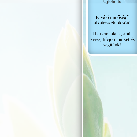
Újfehértó
Kiváló minőségű
alkatrészek olcsón!
Ha nem találja, amit
keres, hívjon minket és
segítünk!