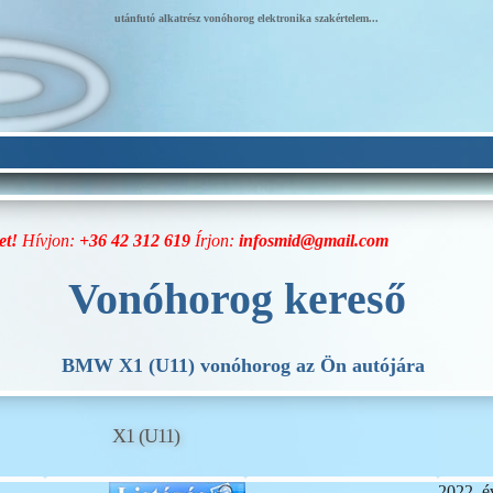
utánfutó alkatrész vonóhorog elektronika szakértelem...
et!
Hívjon:
+36 42 312 619
Írjon:
infosmid@gmail.com
Vonóhorog kereső
BMW X1 (U11) vonóhorog az Ön autójára
X1 (U11)
2022. é