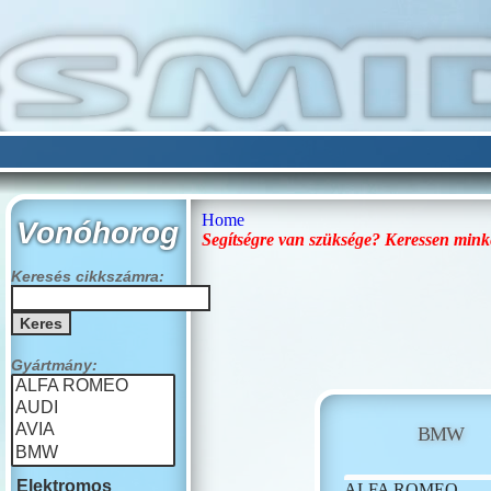
Home
Vonóhorog
Segítségre van szüksége? Keressen mink
Keresés cikkszámra:
Gyártmány:
BMW
Elektromos
ALFA ROMEO