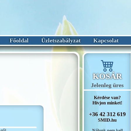
Főoldal
Üzletszabályzat
Kapcsolat
KOSÁR
Jelenleg üres
Kérdése van?
Hívjon minket!
+36 42 312 619
SMID.hu
Nálunk nem kell
vtől