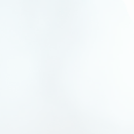
X4 (F26)
X4 (G02)
X5 (E53)
X5 (E70, F15, F85)
X5 (G05, F95)
X6 (E71)
X6 (F16, F86)
X6 (G06, F96)
X7 (G07)
XM (G09)