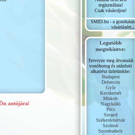
regisztrálnia!
Csak vásároljon!
SMID.hu - a gondtalan
vásárlásért...
Legutóbb
megtekintve:
Tervezze meg útvonalát
vonóhorog és utánfutó
alkatrész üzletünkbe:
Budapest
Debrecen
Győr
Kecskemét
Miskolc
n autójára!
Nagykálló
Pécs
Szeged
Székesfehérvár
Szolnok
Szombathely