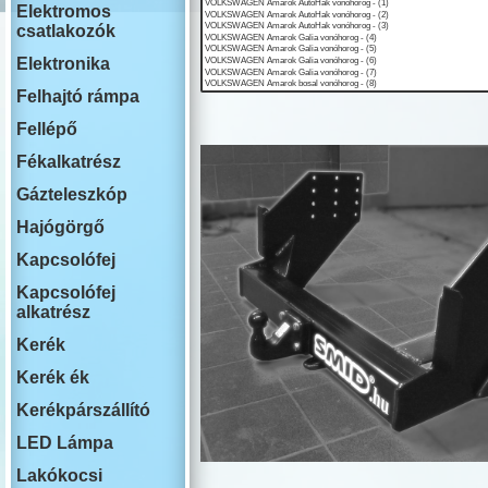
ISUZU
Elektromos
IVECO
csatlakozók
JAECOO
JAGUAR
Elektronika
JEEP
Felhajtó rámpa
KIA
LADA
Fellépő
LAKOAUTO
LANCIA
Fékalkatrész
LAND ROVE
Gázteleszkóp
LEAPMOTO
LEXUS
Hajógörgő
MAN
MG
Kapcsolófej
MAHINDRA
Kapcsolófej
MAZDA
alkatrész
MERCEDES
MINI COOPE
Kerék
MITSUBISHI
NISSAN
Kerék ék
OMODA
Kerékpárszállító
OPEL
PEUGEOT
LED Lámpa
PLYMOUTH
PORSCHE
Lakókocsi