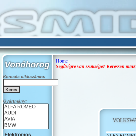
Home
Vonóhorog
Segítségre van szüksége? Keressen mink
Keresés cikkszámra:
Gyártmány:
VOLKSW
Elektromos
ALFA ROME