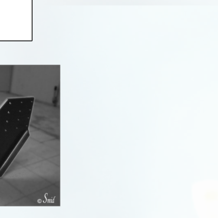
Jetta
LT
LT 28
Lupo
Passat
Passat CC
Phaeton
Polo
Polo Bluemotion
R
Sharan
R
T-Cross
T-ROC
Taigo
Tarnsporter T7
Tayron
Tiguan
Touareg
R
Touran
Transporter
Transporter T4
Transporter T5
Transporter T6
Transporter T7
Transporter T7 Multivan
Vento