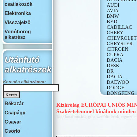
csatlakozók
AUDI
AVIA
Elektronika
BMW
BYD
Visszajelző
CADILLAC
Vonóhorog
CHERY
alkatrész
CHEVROLET
CHRYSLER
CITROEN
CUPRA
Utánfutó
DACIA
DFSK
alkatrészek
DR
DACIA
Keresés cikkszámra:
DAEWOO
DODGE
DONGFENG
FIAT
Békazár
FORD
Kizárólag EURÓPAI UNIÓS MINŐS
GONOW
Szakértelemmel kínálunk minden 
Csapágy
HONDA
Taigo bosal auto-hak, galia, westfalia, brink, auguszt, th
HONGQI
Csavar
HUMMER
Csörlő
HYUNDAI