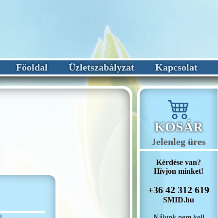
Főoldal
Üzletszabályzat
Kapcsolat
KOSÁR
Jelenleg üres
Kérdése van?
Hívjon minket!
+36 42 312 619
SMID.hu
Nálunk nem kell
l