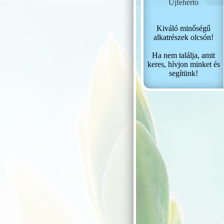
Újfehértó
Kiváló minőségű
alkatrészek olcsón!
Ha nem találja, amit
keres, hívjon minket és
segítünk!