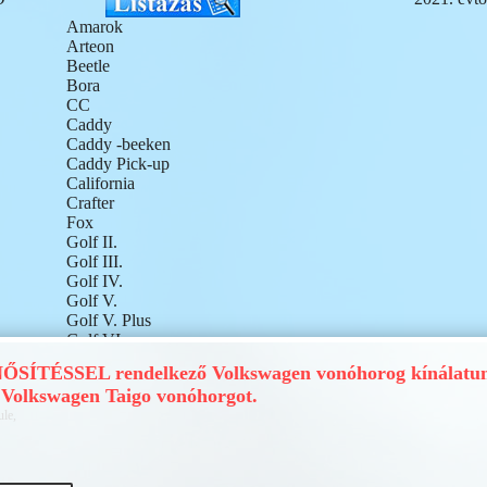
Amarok
Arteon
Beetle
Bora
CC
Caddy
Caddy -beeken
Caddy Pick-up
California
Crafter
Fox
Golf II.
Golf III.
Golf IV.
Golf V.
Golf V. Plus
Golf VI.
Golf VI. Plus
ÍTÉSSEL rendelkező Volkswagen vonóhorog kínálatunk
Golf VII.
Volkswagen Taigo vonóhorgot.
Golf VIII.
ule,
ID BUZZ
ID.4
ID.5
ID.7