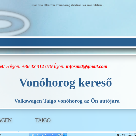
utánfutó alkatrész vonóhorog elektronika szakértelem...
et!
Hívjon:
+36 42 312 619
Írjon:
infosmid@gmail.com
Vonóhorog kereső
Volkswagen Taigo vonóhorog az Ön autójára
AGEN
TAIGO
O
2021. évtő