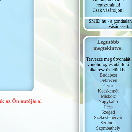
regisztrálnia!
Csak vásároljon!
SMID.hu - a gondtalan
vásárlásért...
Legutóbb
megtekintve:
Tervezze meg útvonalát
vonóhorog és utánfutó
alkatrész üzletünkbe:
Budapest
Debrecen
Győr
Kecskemét
Miskolc
 az Ön autójára!
Nagykálló
Pécs
Szeged
Székesfehérvár
Szolnok
Szombathely