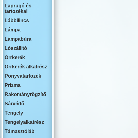
RENAULT
Laprugó és
ROVER
tartozékai
SWM
SAAB
Lábbilincs
SEAT
SKODA
Lámpa
SSANG YON
Lámpabúra
SUBARU
SUZUKI
Lószállító
TESLA
TOYOTA
Orrkerék
VOLKSWAG
Orrkerék alkatrész
VOLVO
YUTONG
Ponyvatartozék
Prizma
Rakományrögzítő
Sárvédő
Tengely
Tengelyalkatrész
Támasztóláb