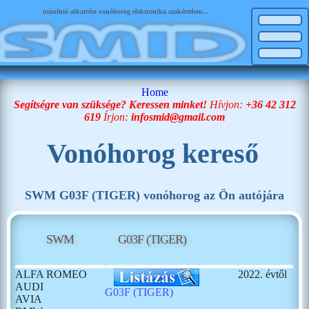
utánfutó alkatrész vonóhorog elektronika szakértelem...
Home
Segítségre van szüksége? Keressen minket!
Hívjon:
+36 42 312
619
Írjon:
infosmid@gmail.com
Vonóhorog kereső
SWM G03F (TIGER) vonóhorog az Ön autójára
SWM
G03F (TIGER)
ALFA ROMEO
2022. évtől
AUDI
G03F (TIGER)
AVIA