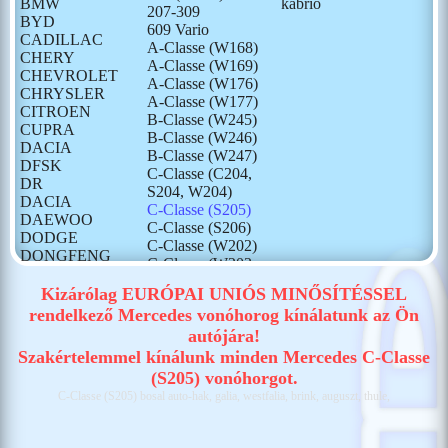
BMW
kabrió
207-309
BYD
609 Vario
CADILLAC
A-Classe (W168)
CHERY
A-Classe (W169)
CHEVROLET
A-Classe (W176)
CHRYSLER
A-Classe (W177)
CITROEN
B-Classe (W245)
CUPRA
B-Classe (W246)
DACIA
B-Classe (W247)
DFSK
C-Classe (C204,
DR
S204, W204)
DACIA
C-Classe (S205)
DAEWOO
C-Classe (S206)
DODGE
C-Classe (W202)
DONGFENG
C-Classe (W203,
FIAT
S203)
FORD
Kizárólag EURÓPAI UNIÓS MINŐSÍTÉSSEL
C-Classe (W205)
GONOW
rendelkező Mercedes vonóhorog kínálatunk az Ön
C-Classe (W206)
HONDA
autójára!
CLA (C117, X117)
HONGQI
CLA (C118, X118)
Szakértelemmel kínálunk minden Mercedes C-Classe
HUMMER
Citan (W415)
(S205) vonóhorgot.
HYUNDAI
Citan (W420)
C-Classe (S205) bosal auto-hak, galia, westfalia, brink, auguszt, thule,
ISUZU
E-Classe (C207,
IVECO
A207)
JAECOO
E-Classe (S213)