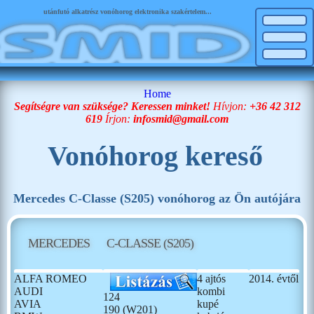
utánfutó alkatrész vonóhorog elektronika szakértelem...
Home
Segítségre van szüksége? Keressen minket!
Hívjon:
+36 42 312
619
Írjon:
infosmid@gmail.com
Vonóhorog kereső
Mercedes C-Classe (S205) vonóhorog az Ön autójára
MERCEDES
C-CLASSE (S205)
ALFA ROMEO
4 ajtós
2014. évtől
AUDI
kombi
124
AVIA
kupé
190 (W201)