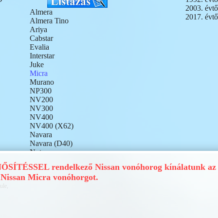
2003. évtő
Almera
2017. évtő
Almera Tino
Ariya
Cabstar
Evalia
Interstar
Juke
Micra
Murano
NP300
NV200
NV300
NV400
NV400 (X62)
Navara
Navara (D40)
Note
Pathfinder
ÍTÉSSEL rendelkező Nissan vonóhorog kínálatunk az 
Patrol
Nissan Micra vonóhorgot.
Pixo
ule,
Primastar
Primera
Pulsar
Qashqai (J10)