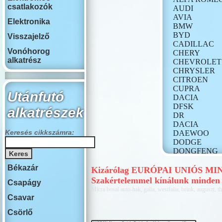
csatlakozók
AUDI
AVIA
Elektronika
BMW
BYD
Visszajelző
CADILLAC
Vonóhorog
CHERY
alkatrész
CHEVROLET
CHRYSLER
CITROEN
CUPRA
Utánfutó
DACIA
DFSK
alkatrészek
DR
DACIA
Keresés cikkszámra:
DAEWOO
DODGE
DONGFENG
FIAT
Békazár
FORD
Kizárólag EURÓPAI UNIÓS MINŐS
GONOW
Szakértelemmel kínálunk minden 
Csapágy
HONDA
Micra bosal auto-hak, galia, westfalia, brink, auguszt, th
HONGQI
Csavar
HUMMER
Csörlő
HYUNDAI