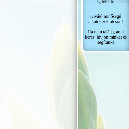
Újfehértó
Kiváló minőségű
alkatrészek olcsón!
Ha nem találja, amit
keres, hívjon minket és
segítünk!