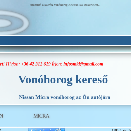
utánfutó alkatrész vonóhorog elektronika szakértelem...
et!
Hívjon:
+36 42 312 619
Írjon:
infosmid@gmail.com
Vonóhorog kereső
Nissan Micra vonóhorog az Ön autójára
AN
MICRA
O
1992. évtő