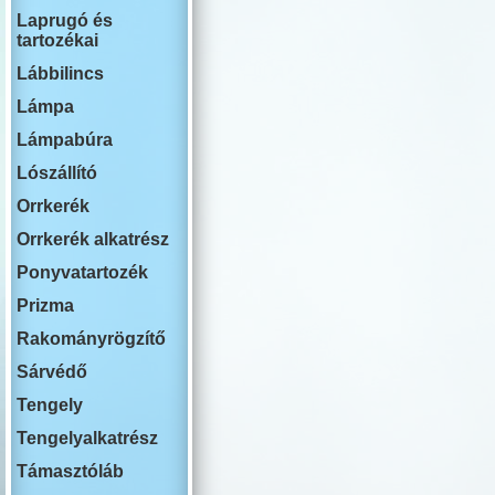
RENAULT
Laprugó és
ROVER
tartozékai
SWM
SAAB
Lábbilincs
SEAT
SKODA
Lámpa
SSANG YON
Lámpabúra
SUBARU
SUZUKI
Lószállító
TESLA
TOYOTA
Orrkerék
VOLKSWAG
Orrkerék alkatrész
VOLVO
YUTONG
Ponyvatartozék
Prizma
Rakományrögzítő
Sárvédő
Tengely
Tengelyalkatrész
Támasztóláb