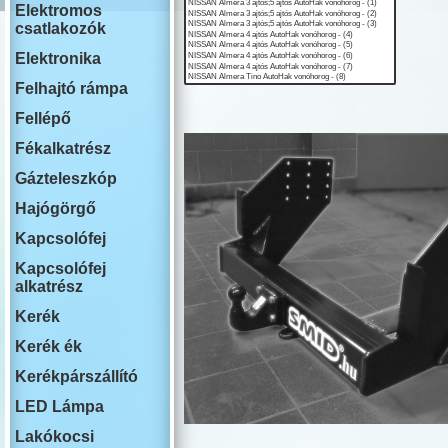
ISUZU
Elektromos
IVECO
csatlakozók
JAECOO
JAGUAR
Elektronika
JEEP
Felhajtó rámpa
KIA
LADA
Fellépő
LAKOAUTO
LANCIA
Fékalkatrész
LAND ROVE
Gázteleszkóp
LEAPMOTO
LEXUS
Hajógörgő
MAN
MG
Kapcsolófej
MAHINDRA
Kapcsolófej
MAZDA
alkatrész
MERCEDES
MINI COOPE
Kerék
MITSUBISHI
NISSAN
Kerék ék
OMODA
Kerékpárszállító
OPEL
PEUGEOT
LED Lámpa
PLYMOUTH
PORSCHE
Lakókocsi