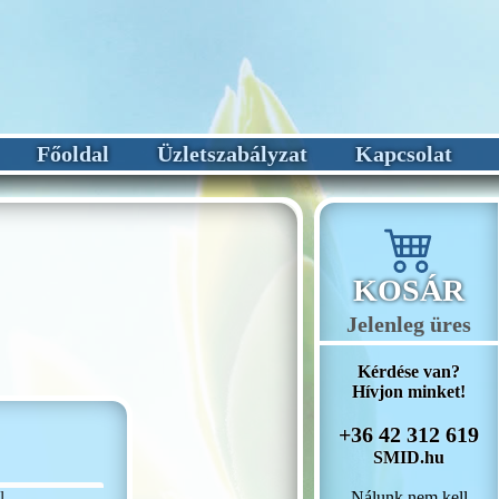
Főoldal
Üzletszabályzat
Kapcsolat
KOSÁR
Jelenleg üres
Kérdése van?
Hívjon minket!
+36 42 312 619
SMID.hu
Nálunk nem kell
l