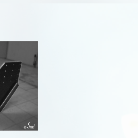
Qashqai (J11)
Qashqai (J12)
Terrano II
Tiida
Townstar
Vanette Cargo
X-Trail
R
R
R