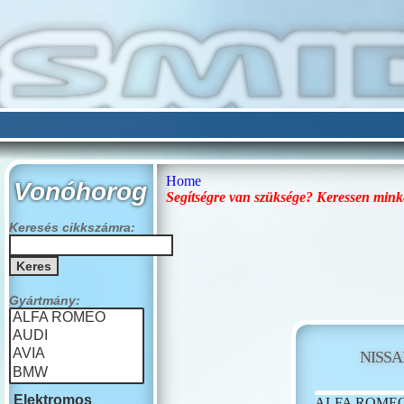
Home
Vonóhorog
Segítségre van szüksége? Keressen mink
Keresés cikkszámra:
Gyártmány:
NISS
Elektromos
ALFA ROME