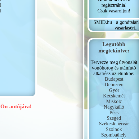
regisztrálnia!
l
Csak vásároljon!
l
SMID.hu - a gondtalan
vásárlásért...
Legutóbb
megtekintve:
Tervezze meg útvonalát
vonóhorog és utánfutó
alkatrész üzletünkbe:
Budapest
Debrecen
Győr
Kecskemét
Miskolc
Ön autójára!
Nagykálló
Pécs
Szeged
Székesfehérvár
Szolnok
Szombathely