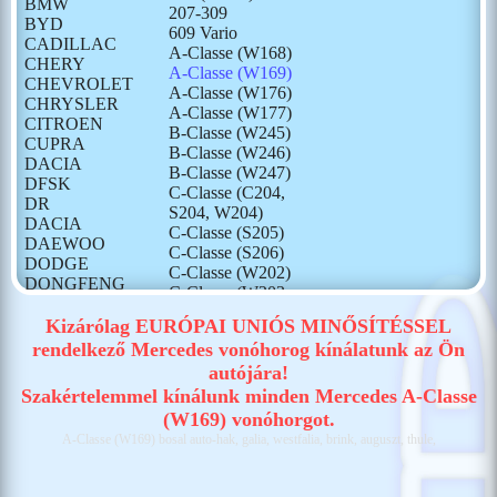
BMW
207-309
BYD
609 Vario
CADILLAC
A-Classe (W168)
CHERY
A-Classe (W169)
CHEVROLET
A-Classe (W176)
CHRYSLER
A-Classe (W177)
CITROEN
B-Classe (W245)
CUPRA
B-Classe (W246)
DACIA
B-Classe (W247)
DFSK
C-Classe (C204,
DR
S204, W204)
DACIA
C-Classe (S205)
DAEWOO
C-Classe (S206)
DODGE
C-Classe (W202)
DONGFENG
C-Classe (W203,
FIAT
S203)
FORD
Kizárólag EURÓPAI UNIÓS MINŐSÍTÉSSEL
C-Classe (W205)
GONOW
rendelkező Mercedes vonóhorog kínálatunk az Ön
C-Classe (W206)
HONDA
autójára!
CLA (C117, X117)
HONGQI
CLA (C118, X118)
Szakértelemmel kínálunk minden Mercedes A-Classe
HUMMER
Citan (W415)
(W169) vonóhorgot.
HYUNDAI
Citan (W420)
A-Classe (W169) bosal auto-hak, galia, westfalia, brink, auguszt, thule,
ISUZU
E-Classe (C207,
IVECO
A207)
JAECOO
E-Classe (S213)