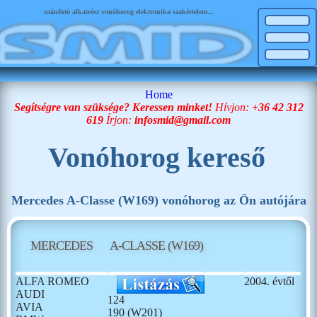
utánfutó alkatrész vonóhorog elektronika szakértelem...
Home
Segítségre van szüksége? Keressen minket!
Hívjon:
+36 42 312
619
Írjon:
infosmid@gmail.com
Vonóhorog kereső
Mercedes A-Classe (W169) vonóhorog az Ön autójára
MERCEDES
A-CLASSE (W169)
ALFA ROMEO
2004. évtől
AUDI
124
AVIA
190 (W201)