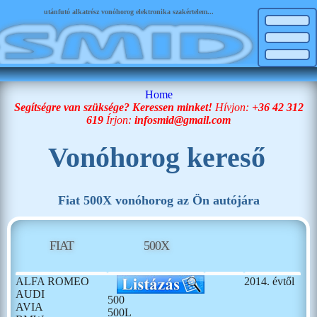
utánfutó alkatrész vonóhorog elektronika szakértelem...
Home
Segítségre van szüksége? Keressen minket!
Hívjon:
+36 42 312
619
Írjon:
infosmid@gmail.com
Vonóhorog kereső
Fiat 500X vonóhorog az Ön autójára
FIAT
500X
ALFA ROMEO
2014. évtől
AUDI
500
AVIA
500L