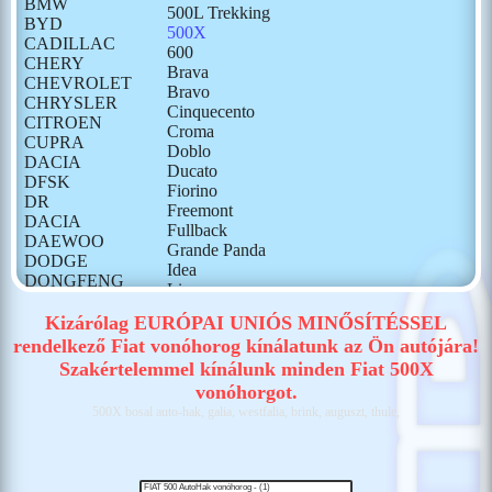
BMW
500L Trekking
BYD
500X
CADILLAC
600
CHERY
Brava
CHEVROLET
Bravo
CHRYSLER
Cinquecento
CITROEN
Croma
CUPRA
Doblo
DACIA
Ducato
DFSK
Fiorino
DR
Freemont
DACIA
Fullback
DAEWOO
Grande Panda
DODGE
Idea
DONGFENG
Linea
FIAT
Marea
FORD
Kizárólag EURÓPAI UNIÓS MINŐSÍTÉSSEL
Marengo
GONOW
rendelkező Fiat vonóhorog kínálatunk az Ön autójára!
Multipla
HONDA
Szakértelemmel kínálunk minden Fiat 500X
Palio
HONGQI
Panda
vonóhorgot.
HUMMER
Punto
500X bosal auto-hak, galia, westfalia, brink, auguszt, thule,
HYUNDAI
Punto Grande
ISUZU
Qubo
IVECO
Scudo
JAECOO
Scudo I