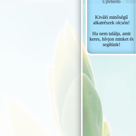
Újfehértó
Kiváló minőségű
alkatrészek olcsón!
Ha nem találja, amit
keres, hívjon minket és
segítünk!