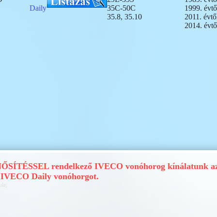
Daily
35C-50C
1999. évtő
35.8, 35.10
2011. évtő
2014. évtő
SÍTÉSSEL rendelkező IVECO vonóhorog kínálatunk az
 IVECO Daily vonóhorgot.
ule,