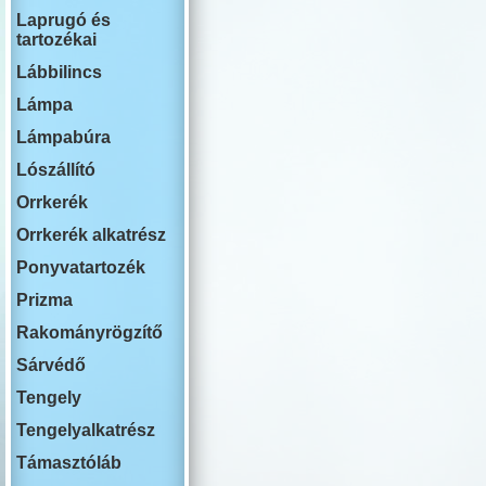
RENAULT
Laprugó és
ROVER
tartozékai
SWM
SAAB
Lábbilincs
SEAT
SKODA
Lámpa
SSANG YON
Lámpabúra
SUBARU
SUZUKI
Lószállító
TESLA
TOYOTA
Orrkerék
VOLKSWAG
Orrkerék alkatrész
VOLVO
YUTONG
Ponyvatartozék
Prizma
Rakományrögzítő
Sárvédő
Tengely
Tengelyalkatrész
Támasztóláb