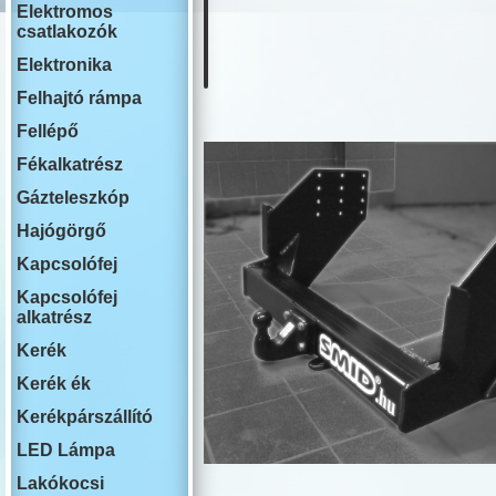
ISUZU
Elektromos
IVECO
csatlakozók
JAECOO
JAGUAR
Elektronika
JEEP
Felhajtó rámpa
KIA
LADA
Fellépő
LAKOAUTO
LANCIA
Fékalkatrész
LAND ROVE
Gázteleszkóp
LEAPMOTO
LEXUS
Hajógörgő
MAN
MG
Kapcsolófej
MAHINDRA
Kapcsolófej
MAZDA
alkatrész
MERCEDES
MINI COOPE
Kerék
MITSUBISHI
NISSAN
Kerék ék
OMODA
Kerékpárszállító
OPEL
PEUGEOT
LED Lámpa
PLYMOUTH
PORSCHE
Lakókocsi