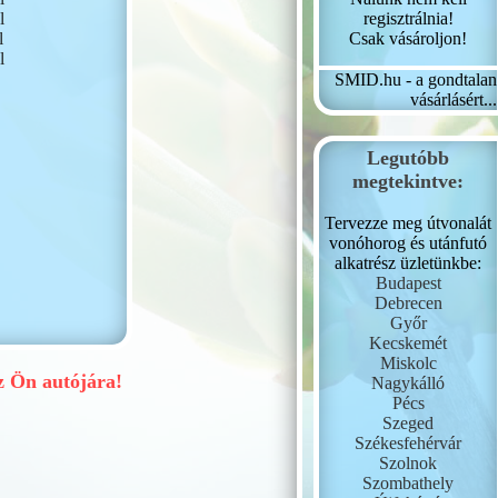
regisztrálnia!
l
Csak vásároljon!
l
l
SMID.hu - a gondtalan
vásárlásért...
Legutóbb
megtekintve:
Tervezze meg útvonalát
vonóhorog és utánfutó
alkatrész üzletünkbe:
Budapest
Debrecen
Győr
Kecskemét
Miskolc
 Ön autójára!
Nagykálló
Pécs
Szeged
Székesfehérvár
Szolnok
Szombathely