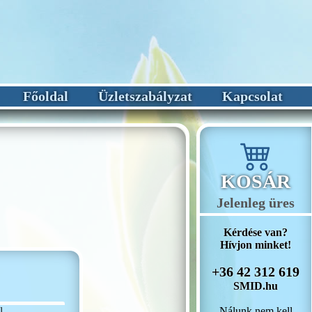
Főoldal
Üzletszabályzat
Kapcsolat
KOSÁR
Jelenleg üres
Kérdése van?
Hívjon minket!
+36 42 312 619
SMID.hu
Nálunk nem kell
l