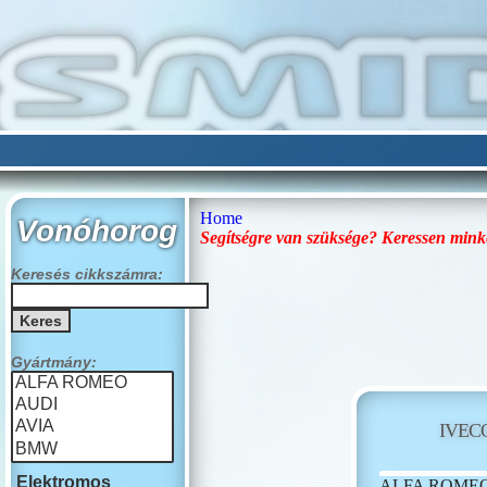
Home
Vonóhorog
Segítségre van szüksége? Keressen mink
Keresés cikkszámra:
Gyártmány:
IVEC
Elektromos
ALFA ROME