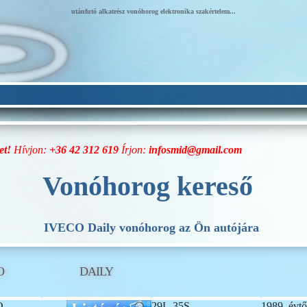
utánfutó alkatrész vonóhorog elektronika szakértelem...
et!
Hívjon:
+36 42 312 619
Írjon:
infosmid@gmail.com
Vonóhorog kereső
IVECO Daily vonóhorog az Ön autójára
O
DAILY
O
29L-35S
1989. évtő