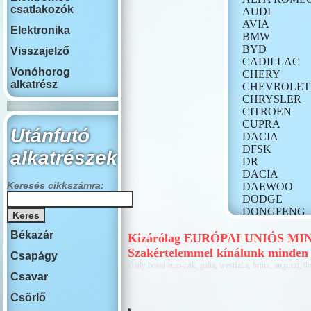
csatlakozók
AUDI
AVIA
Elektronika
BMW
BYD
Visszajelző
CADILLAC
Vonóhorog
CHERY
alkatrész
CHEVROLET
CHRYSLER
CITROEN
CUPRA
Utánfutó
DACIA
DFSK
alkatrészek
DR
DACIA
Keresés cikkszámra:
DAEWOO
DODGE
DONGFENG
FIAT
Békazár
FORD
Kizárólag EURÓPAI UNIÓS MINŐ
GONOW
Szakértelemmel kínálunk minden
Csapágy
HONDA
Daily bosal auto-hak, galia, westfalia, brink, auguszt, th
HONGQI
Csavar
HUMMER
Csörlő
HYUNDAI