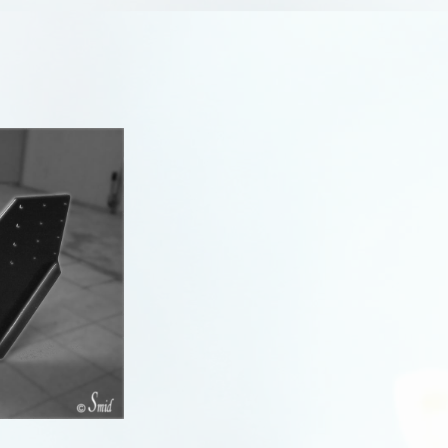
R
R
R