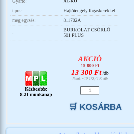
Gyártó:
AL-KO
típus:
Hajtótengely fogaskerékkel
megjegyzés:
811702A
BURKOLAT CSÖRLŐ
:
501 PLUS
AKCIÓ
15 800 Ft
13 300
Ft
/db
Nettó: ~10 472,44 Ft /db
Kézbesítés:
8-21 munkanap