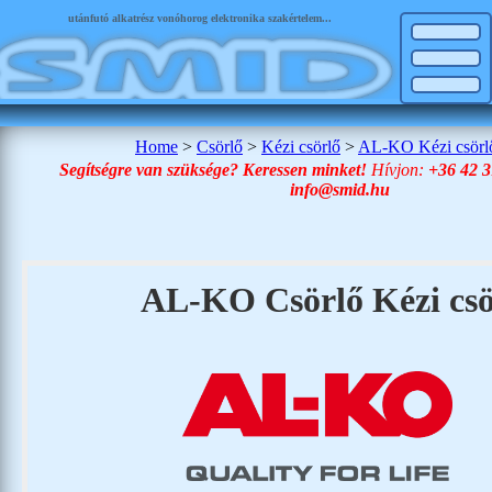
utánfutó alkatrész vonóhorog elektronika szakértelem...
Home
>
Csörlő
>
Kézi csörlő
>
AL-KO Kézi csörl
Segítségre van szüksége? Keressen minket!
Hívjon:
+36 42 3
info@smid.hu
AL-KO Csörlő Kézi csö