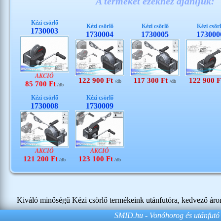
A terméket ezekhez ajánljuk:
Kézi csörlő
Kézi csörlő
Kézi csörlő
Kézi csör
1730003
1730004
1730005
173000
AKCIÓ
122 900 Ft
117 300 Ft
122 900 F
/db
/db
85 700 Ft
/db
Kézi csörlő
Kézi csörlő
1730008
1730009
AKCIÓ
AKCIÓ
121 200 Ft
123 100 Ft
/db
/db
Kiváló minőségű Kézi csörlő termékeink utánfutóra, kedvező áron
SMID.hu - Vonóhorog és utánfutó