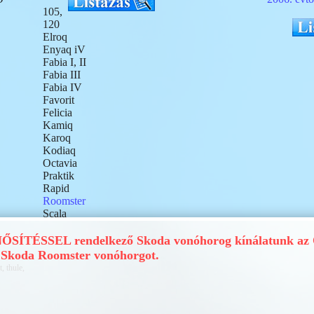
105,
120
Elroq
Enyaq iV
Fabia I, II
Fabia III
Fabia IV
Favorit
Felicia
Kamiq
Karoq
Kodiaq
Octavia
Praktik
Rapid
Roomster
Scala
Superb I
Superb II
ÍTÉSSEL rendelkező Skoda vonóhorog kínálatunk az Ö
Superb III
 Skoda Roomster vonóhorgot.
Superb IV
, thule,
Yeti