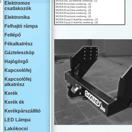
ISUZU
Elektromos
IVECO
csatlakozók
JAECOO
JAGUAR
Elektronika
JEEP
Felhajtó rámpa
KIA
LADA
Fellépő
LAKOAUTO
LANCIA
Fékalkatrész
LAND ROVE
Gázteleszkóp
LEAPMOTO
LEXUS
Hajógörgő
MAN
MG
Kapcsolófej
MAHINDRA
Kapcsolófej
MAZDA
alkatrész
MERCEDES
MINI COOPE
Kerék
MITSUBISHI
NISSAN
Kerék ék
OMODA
Kerékpárszállító
OPEL
PEUGEOT
LED Lámpa
PLYMOUTH
PORSCHE
Lakókocsi