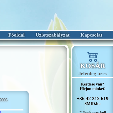
Főoldal
Üzletszabályzat
Kapcsolat
KOSÁR
Jelenleg üres
Kérdése van?
Hívjon minket!
+36 42 312 619
2006
SMID.hu
Nálunk nem kell
l