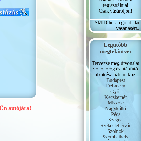
regisztrálnia!
Csak vásároljon!
SMID.hu - a gondtalan
vásárlásért...
Legutóbb
megtekintve:
Tervezze meg útvonalát
vonóhorog és utánfutó
alkatrész üzletünkbe:
Budapest
Debrecen
Győr
Kecskemét
Miskolc
n autójára!
Nagykálló
Pécs
Szeged
Székesfehérvár
Szolnok
Szombathely