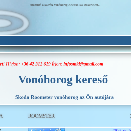
utánfutó alkatrész vonóhorog elektronika szakértelem...
et!
Hívjon:
+36 42 312 619
Írjon:
infosmid@gmail.com
Vonóhorog kereső
Skoda Roomster vonóhorog az Ön autójára
A
ROOMSTER
O
2006. évtő