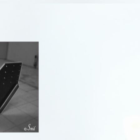
R
R
R