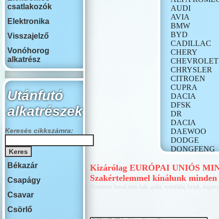
csatlakozók
AUDI
AVIA
Elektronika
BMW
BYD
Visszajelző
CADILLAC
Vonóhorog
CHERY
alkatrész
CHEVROLET
CHRYSLER
CITROEN
CUPRA
Utánfutó
DACIA
DFSK
alkatrészek
DR
DACIA
Keresés cikkszámra:
DAEWOO
DODGE
DONGFENG
FIAT
Békazár
FORD
Kizárólag EURÓPAI UNIÓS MINŐS
GONOW
Szakértelemmel kínálunk minden
Csapágy
HONDA
Roomster bosal auto-hak, galia, westfalia, brink, auguszt
HONGQI
Csavar
HUMMER
Csörlő
HYUNDAI