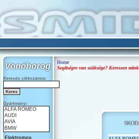
Home
Vonóhorog
Segítségre van szüksége? Keressen mink
Keresés cikkszámra:
Gyártmány:
SKOD
Elektromos
ALFA ROME