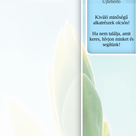
Újfehértó
Kiváló minőségű
alkatrészek olcsón!
Ha nem találja, amit
keres, hívjon minket és
segítünk!