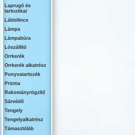
RENAULT
Laprugó és
ROVER
tartozékai
SWM
SAAB
Lábbilincs
SEAT
SKODA
Lámpa
SSANG YON
Lámpabúra
SUBARU
SUZUKI
Lószállító
TESLA
TOYOTA
Orrkerék
VOLKSWAG
Orrkerék alkatrész
VOLVO
YUTONG
Ponyvatartozék
Prizma
Rakományrögzítő
Sárvédő
Tengely
Tengelyalkatrész
Támasztóláb