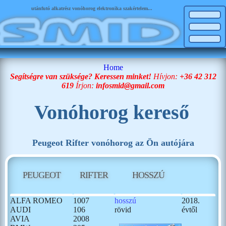
utánfutó alkatrész vonóhorog elektronika szakértelem...
Home
Segítségre van szüksége? Keressen minket!
Hívjon:
+36 42 312
619
Írjon:
infosmid@gmail.com
Vonóhorog kereső
Peugeot Rifter vonóhorog az Ön autójára
PEUGEOT
RIFTER
HOSSZÚ
ALFA ROMEO
1007
hosszú
2018.
AUDI
106
rövid
évtől
AVIA
2008