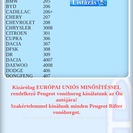
BMW
205
BYD
206
CADILLAC
206+
CHERY
207
CHEVROLET
208
CHRYSLER
3008
CITROEN
301
CUPRA
306
DACIA
307
DFSK
308
DR
309
DACIA
4007
DAEWOO
4008
DODGE
406
DONGFENG
407
FIAT
408
FORD
5008
Kizárólag EURÓPAI UNIÓS MINŐSÍTÉSSEL
GONOW
5008 III
rendelkező Peugeot vonóhorog kínálatunk az Ön
HONDA
508
autójára!
HONGQI
508 II
Szakértelemmel kínálunk minden Peugeot Rifter
HUMMER
607
vonóhorgot.
HYUNDAI
806
Rifter bosal auto-hak, galia, westfalia, brink, auguszt, thule, 22
ISUZU
807
IVECO
Bipper
JAECOO
Boxer