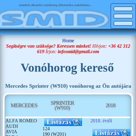
utánfutó alkatrész vonóhorog elektronika szakértelem...
Home
Segítségre van szüksége? Keressen minket!
Hívjon:
+36 42 312
619
Írjon:
infosmid@gmail.com
Vonóhorog kereső
Mercedes Sprinter (W910) vonóhorog az Ön autójára
SPRINTER
MERCEDES
2018
(W910)
ALFA ROMEO
2018. évtől
AUDI
124
AVIA
190 (W201)