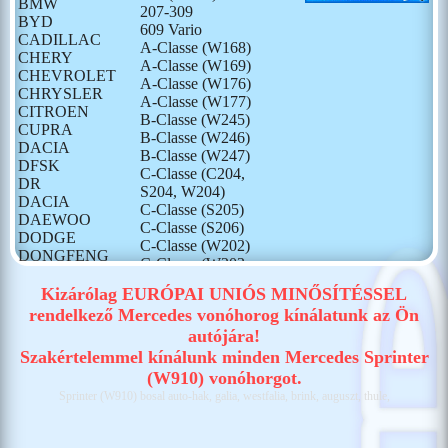
BMW
207-309
BYD
609 Vario
CADILLAC
A-Classe (W168)
CHERY
A-Classe (W169)
CHEVROLET
A-Classe (W176)
CHRYSLER
A-Classe (W177)
CITROEN
B-Classe (W245)
CUPRA
B-Classe (W246)
DACIA
B-Classe (W247)
DFSK
C-Classe (C204,
DR
S204, W204)
DACIA
C-Classe (S205)
DAEWOO
C-Classe (S206)
DODGE
C-Classe (W202)
DONGFENG
C-Classe (W203,
FIAT
S203)
FORD
Kizárólag EURÓPAI UNIÓS MINŐSÍTÉSSEL
C-Classe (W205)
GONOW
rendelkező Mercedes vonóhorog kínálatunk az Ön
C-Classe (W206)
HONDA
autójára!
CLA (C117, X117)
HONGQI
CLA (C118, X118)
Szakértelemmel kínálunk minden Mercedes Sprinter
HUMMER
Citan (W415)
(W910) vonóhorgot.
HYUNDAI
Citan (W420)
Sprinter (W910) bosal auto-hak, galia, westfalia, brink, auguszt, thule,
ISUZU
E-Classe (C207,
IVECO
A207)
JAECOO
E-Classe (S213)