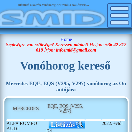
utánfutó alkatrész vonóhorog elektronika szakértelem...
Home
Segítségre van szüksége? Keressen minket!
Hívjon:
+36 42 312
619
Írjon:
infosmid@gmail.com
Vonóhorog kereső
Mercedes EQE, EQS (V295, V297) vonóhorog az Ön
autójára
EQE, EQS (V295,
MERCEDES
V297)
ALFA ROMEO
2022. évtől
AUDI
124