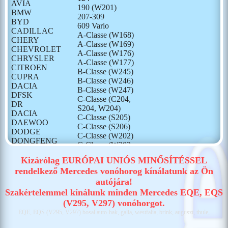
AVIA
190 (W201)
BMW
207-309
BYD
609 Vario
CADILLAC
A-Classe (W168)
CHERY
A-Classe (W169)
CHEVROLET
A-Classe (W176)
CHRYSLER
A-Classe (W177)
CITROEN
B-Classe (W245)
CUPRA
B-Classe (W246)
DACIA
B-Classe (W247)
DFSK
C-Classe (C204,
DR
S204, W204)
DACIA
C-Classe (S205)
DAEWOO
C-Classe (S206)
DODGE
C-Classe (W202)
DONGFENG
C-Classe (W203,
FIAT
S203)
FORD
Kizárólag EURÓPAI UNIÓS MINŐSÍTÉSSEL
C-Classe (W205)
GONOW
rendelkező Mercedes vonóhorog kínálatunk az Ön
C-Classe (W206)
HONDA
autójára!
CLA (C117, X117)
HONGQI
CLA (C118, X118)
Szakértelemmel kínálunk minden Mercedes EQE, EQS
HUMMER
Citan (W415)
(V295, V297) vonóhorgot.
HYUNDAI
Citan (W420)
EQE, EQS (V295, V297) bosal auto-hak, galia, westfalia, brink, auguszt, thule,
ISUZU
E-Classe (C207,
IVECO
A207)