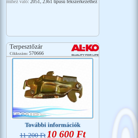
mihez való:
2051, 2361 típusú fékszerkezethez
Terpesztőzár
570666
Cikkszám:
További információk
10 600 Ft
11 200 Ft