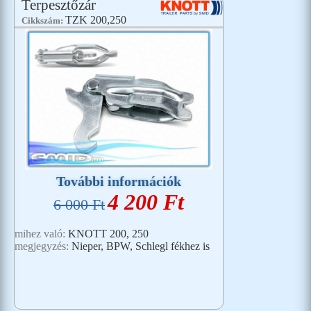
Terpesztőzár
TZK 200,250
Cikkszám:
További információk
4 200 Ft
6 000 Ft
mihez való:
KNOTT 200, 250
megjegyzés:
Nieper, BPW, Schlegl fékhez is