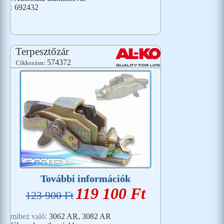
:
692432
Terpesztőzár
574372
Cikkszám:
További információk
119 100 Ft
123 900 Ft
mihez való:
3062 AR, 3082 AR