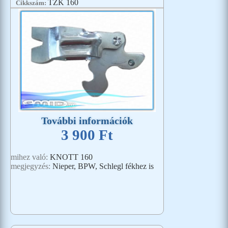
TZK 160
Cikkszám:
További információk
3 900 Ft
mihez való:
KNOTT 160
megjegyzés:
Nieper, BPW, Schlegl fékhez is