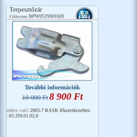
Terpesztőzár
BPW0535901020
Cikkszám:
További információk
8 900 Ft
10 000 Ft
mihez való:
2005-7 RASK fékszerkezethez
:
05.359.01.02.0