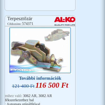
Terpesztőzár
574371
Cikkszám:
További információk
116 500 Ft
121 400 Ft
mihez való:
3062 AR, 3082 AR
fékszerkezethez bal
:
Automata utánállítóval