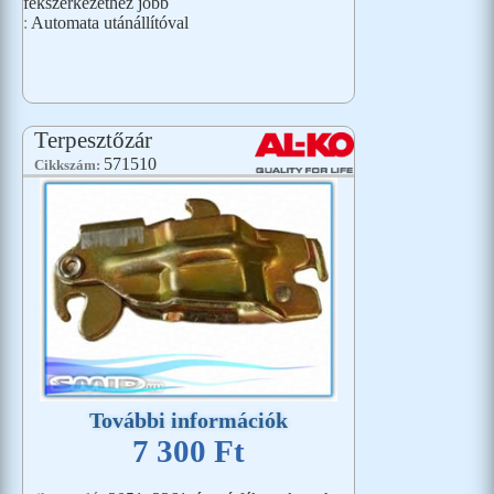
fékszerkezethez jobb
:
Automata utánállítóval
Terpesztőzár
571510
Cikkszám:
További információk
7 300 Ft