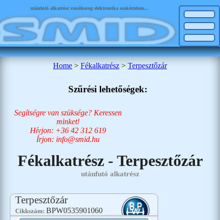
utánfutó alkatrész vonóhorog elektronika szakértelem...
Home
>
Fékalkatrész
>
Terpesztőzár
Szűrési lehetőségek:
Segítségre van szüksége? Keressen
minket!
Hívjon: +36 42 312 619
Írjon: info@smid.hu
Fékalkatrész - Terpesztőzár
utánfutó alkatrész
Terpesztőzár
BPW0535901060
Cikkszám: