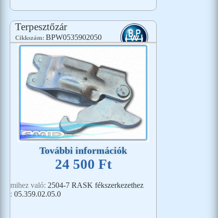
Terpesztőzár
BPW0535902050
Cikkszám:
További információk
24 500 Ft
mihez való:
2504-7 RASK fékszerkezethez
:
05.359.02.05.0