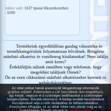
mihez való:
1637 típusú fékszerkezethez
:
6200
Termékeink egyedülállóan gazdag választéka és
termékkategóriáink folyamatosan bővülnek. Böngésse
utánfutó alkatrész és vonóhorog kínálatunkat! Nem találja
amit keres?
Érdeklődjön nálunk emailben vagy telefonon, hogy
megoldást találjunk Önnek?
Ön az ezen cikkszámú utánfutó alkatrészekre keresett rá
webáruházunkban:
Az oldal sütiket hatnál anonimizált látogatottsági információk
utánfutó Fékalkatrész, utánfutó Terpesztőzár utánfutóra. utánfutóhoz.
gyűjtése céljából. Amennyiben a süti használatát nem engedélyezi,
úgy kérjük, végezze el a szükséges beállításokat a számítógépe
SMID.hu - Vonóhorog és utánfutó
böngészőjében. Bővebb információ. A honlap további használatával
hozzájárulását adja a sütik tárolásához és felhasználásához.
alkatrészek szakértelemmel.
Minden
Kapcsolat
Amennyiben elfogadja, ez az ablak többé nem jelenik meg az ön
jog fenntartva.
SMID.hu
számítógépén.Bővebb információ:
privacy policy
.