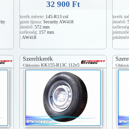
32 900 Ft
kerék mérete:
145-R13 col
kerék mé
ity
gumi típusa:
Security AW418
átmérő:
átmérő:
572 mm
szélessé
szélesség:
157 mm
pántszél
:
AW418
pátátmér
Szereltkerék
Szere
KK155-R13C 112x5
Cikkszám:
Cikksz