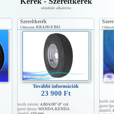
Kerék - Szereltkerék
utánfutó alkatrész
Szereltkerék
Szere
KK4.00-8 B61
Cikkszám:
Cikksz
További információk
23 900 Ft
kerék mé
kerék mérete:
4.80/4.00"-8" col
gumi típ
gumi típusa:
WANDA-KENDA
átmérő:
átmérő:
410 mm