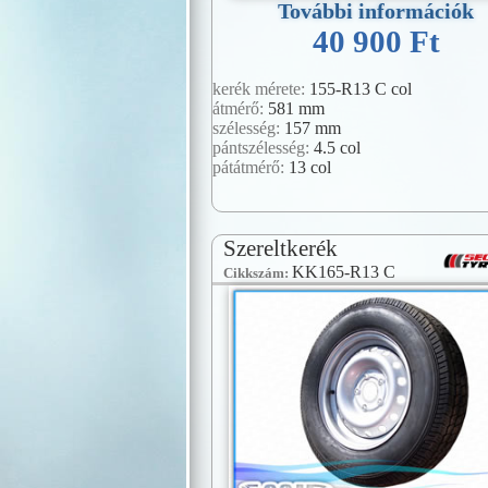
További információk
40 900 Ft
kerék mérete:
155-R13 C col
átmérő:
581 mm
szélesség:
157 mm
pántszélesség:
4.5 col
pátátmérő:
13 col
Szereltkerék
KK165-R13 C
Cikkszám: