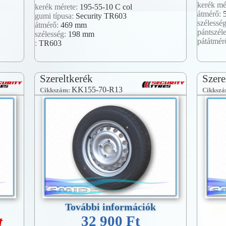
kerék mé
kerék mérete:
195-55-10 C col
átmérő:
gumi típusa:
Security TR603
szélessé
átmérő:
469 mm
pántszél
szélesség:
198 mm
pátátmér
:
TR603
Szereltkerék
Szere
KK155-70-R13
Cikkszám:
Cikksz
További információk
t
32 900 Ft