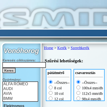
Home
>
Kerék
>
Szereltkerék
Vonóhorog
Szűrési lehetőségek:
Keresés cikkszámra:
pátátmérő
csavarosztás
Gyártmány:
--Összes--
--Összes--
8 col
100x4 mm/db
10 col
112x5 mm/db
12 col
98x4 mm/db
13 col
Elektromos