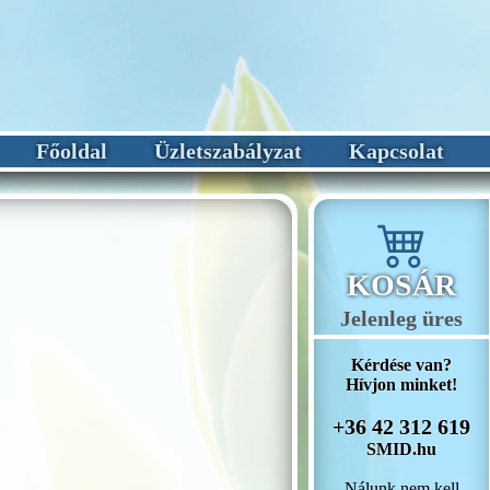
Főoldal
Üzletszabályzat
Kapcsolat
KOSÁR
Jelenleg üres
Kérdése van?
Hívjon minket!
+36 42 312 619
SMID.hu
Nálunk nem kell