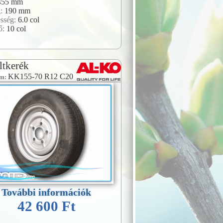
455 mm
g:
190 mm
esség:
6.0 col
ő:
10 col
ltkerék
KK155-70 R12 C20
ám:
További információk
42 600 Ft