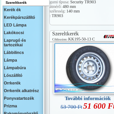
gumi típusa:
Security TR903
Szereltkerék
átmérő:
480 mm
Kerék ék
szélesség:
140 mm
:
TR903
Kerékpárszállító
LED Lámpa
Lakókocsi
Szereltkerék
KK195-50-13 C
Cikkszám:
Laprugó és
tartozékai
Lábbilincs
Lámpa
Lámpabúra
Lószállító
Orrkerék
Orrkerék alkatrész
További információk
Ponyvatartozék
51 600 F
53 700 Ft
Prizma
Rakományrögzítő