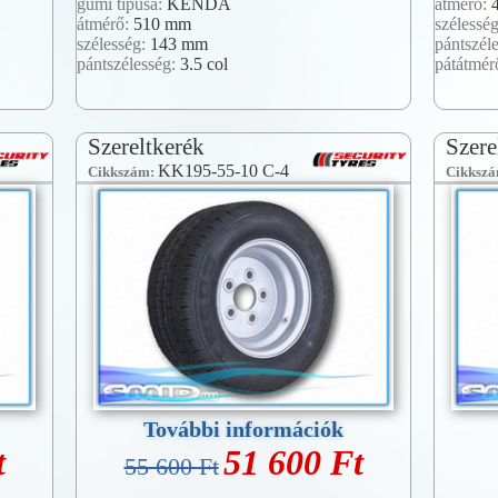
gumi típusa:
KENDA
átmérő:
átmérő:
510 mm
szélessé
szélesség:
143 mm
pántszél
pántszélesség:
3.5 col
pátátmér
Szereltkerék
Szere
KK195-55-10 C-4
Cikkszám:
Cikksz
További információk
t
51 600 Ft
55 600 Ft