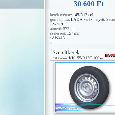
30 600 Ft
kerék mérete:
145-R13 col
gumi típusa:
LADA kerék helyett, Secur
AW418
átmérő:
572 mm
szélesség:
157 mm
:
AW418
Szereltkerék
KK155-R13C 100x4
Cikkszám: