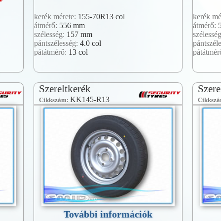
kerék mérete:
155-70R13 col
kerék mé
átmérő:
556 mm
átmérő:
szélesség:
157 mm
szélessé
pántszélesség:
4.0 col
pántszél
pátátmérő:
13 col
pátátmér
Szereltkerék
Szere
KK145-R13
Cikkszám:
Cikksz
További információk