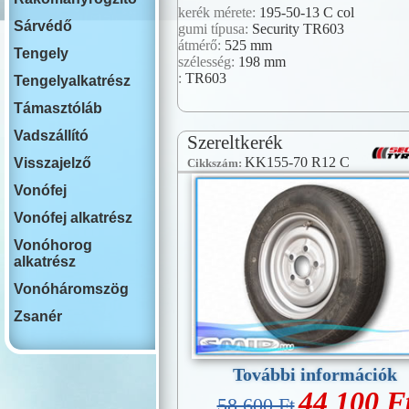
kerék mérete:
195-50-13 C col
Sárvédő
gumi típusa:
Security TR603
átmérő:
525 mm
Tengely
szélesség:
198 mm
:
TR603
Tengelyalkatrész
Támasztóláb
Vadszállító
Szereltkerék
KK155-70 R12 C
Visszajelző
Cikkszám:
Vonófej
Vonófej alkatrész
Vonóhorog
alkatrész
Vonóháromszög
Zsanér
További információk
44 100 F
58 600 Ft