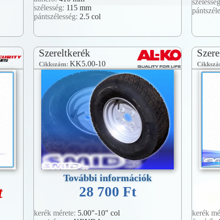
szélessé
szélesség:
115 mm
pántszél
pántszélesség:
2.5 col
Szereltkerék
Szere
KK5.00-10
Cikkszám:
Cikksz
További információk
t
28 700 Ft
kerék mérete:
5.00"-10" col
kerék mé