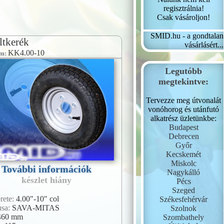
regisztrálnia!
Csak vásároljon!
SMID.hu - a gondtalan
ltkerék
vásárlásért...
KK4.00-10
ám:
Legutóbb
megtekintve:
Tervezze meg útvonalát
vonóhorog és utánfutó
alkatrész üzletünkbe:
Budapest
Debrecen
Győr
Kecskemét
Miskolc
További információk
Nagykálló
készlet hiány
Pécs
Szeged
rete:
4.00"-10" col
Székesfehérvár
usa:
SAVA-MITAS
Szolnok
460 mm
Szombathely