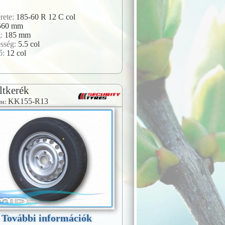
rete:
185-60 R 12 C col
560 mm
g:
185 mm
esség:
5.5 col
ő:
12 col
ltkerék
KK155-R13
ám:
További információk