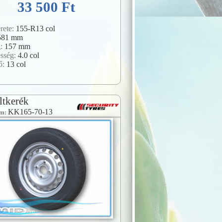
33 500 Ft
rete:
155-R13 col
581 mm
g:
157 mm
esség:
4.0 col
ő:
13 col
ltkerék
KK165-70-13
ám: