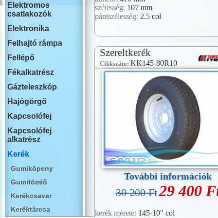
Elektromos
szélesség:
107 mm
csatlakozók
pántszélesség:
2.5 col
Elektronika
Felhajtó rámpa
Szereltkerék
Fellépő
KK145-80R10
Cikkszám:
Fékalkatrész
Gázteleszkóp
Hajógörgő
Kapcsolófej
Kapcsolófej
alkatrész
Kerék
Gumiköpeny
További információk
Gumitömlő
29 400 F
30 200 Ft
Kerékcsavar
Keréktárcsa
kerék mérete:
145-10" col