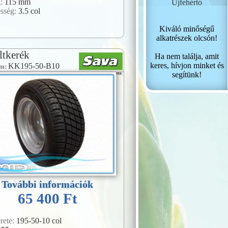
g:
115 mm
Újfehértó
esség:
3.5 col
Kiváló minőségű
alkatrészek olcsón!
ltkerék
Ha nem találja, amit
keres, hívjon minket és
KK195-50-B10
ám:
segítünk!
További információk
65 400 Ft
rete:
195-50-10 col