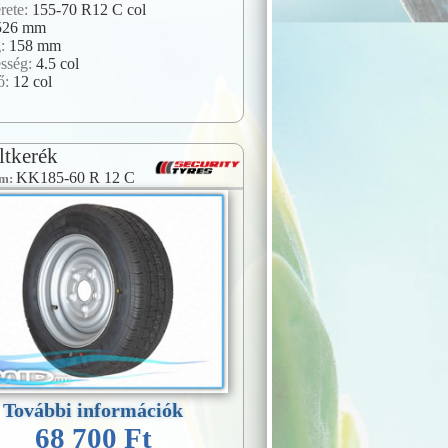
rete:
155-70 R12 C col
526 mm
g:
158 mm
esség:
4.5 col
ő:
12 col
ltkerék
KK185-60 R 12 C
ám:
További információk
68 700 Ft