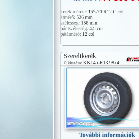
kerék mérete:
155-70 R12 C col
átmérő:
526 mm
szélesség:
158 mm
pántszélesség:
4.5 col
pátátmérő:
12 col
Szereltkerék
KK145-R13 98x4
Cikkszám:
További információk