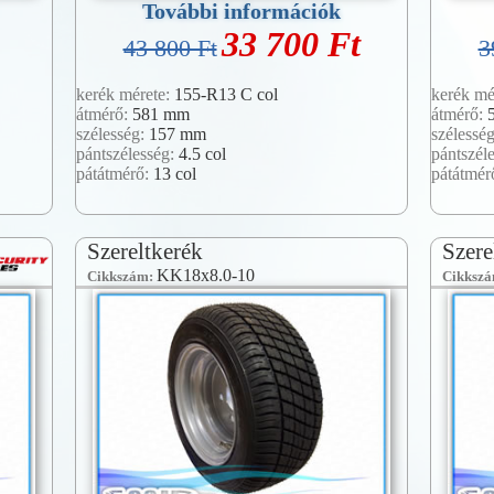
További információk
33 700 Ft
43 800 Ft
3
kerék mérete:
155-R13 C col
kerék mé
átmérő:
581 mm
átmérő:
szélesség:
157 mm
szélessé
pántszélesség:
4.5 col
pántszél
pátátmérő:
13 col
pátátmér
Szereltkerék
Szere
KK18x8.0-10
Cikkszám:
Cikksz