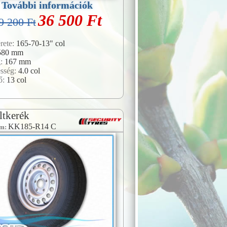
További információk
36 500 Ft
9 200 Ft
rete:
165-70-13" col
580 mm
g:
167 mm
esség:
4.0 col
ő:
13 col
ltkerék
KK185-R14 C
ám: