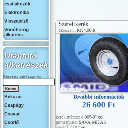
14 col
csatlakozók
Elektronika
Visszajelző
Szereltkerék
Vonóhorog
KK4.00-8
Cikkszám:
alkatrész
Utánfutó
alkatrészek
Keresés cikkszámra:
További információk
Békazár
26 600 Ft
Csapágy
Csavar
kerék mérete:
4.00"-8" col
gumi típusa:
SAVA-MITAS
Csörlő
átmérő:
410 mm