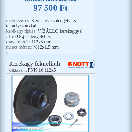
97 500 Ft
megnevezés:
Kerékagy csőtengelyhez
tengelycsonkkal
kerékagy típusa:
VÍZÁLLÓ kerékaggyal
:
1500 kg-os tengelyhez
csavarosztás:
112x5 mm
menet mérete:
M12x1,5 mm
Kerékagy féknélküli
FNK 10 112x5
Cikkszám: