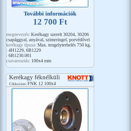
További információk
12 700 Ft
megnevezés:
Kerékagy szerelt 30204, 30206
csapággyal, anyával, szimeringel, porvédővel
kerékagy típusa:
Max. tengelyterhelés 750 kg.
:
4H1229, 6B1229
:
6B1230.001
csavarosztás:
100x4 mm
Kerékagy féknélküli
FNK 12 100x4
Cikkszám: