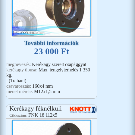
További információk
23 000 Ft
megnevezés:
Kerékagy szerelt csapággyal
kerékagy típusa:
Max. tengelyterhelés 1 350
kg.
:
(Trabant)
csavarosztás:
160x4 mm
menet mérete:
M12x1,5 mm
Kerékagy féknélküli
FNK 18 112x5
Cikkszám: