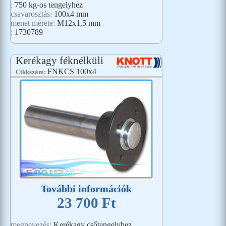
:
750 kg-os tengelyhez
csavarosztás:
100x4 mm
menet mérete:
M12x1,5 mm
:
1730789
Kerékagy féknélküli
FNKCS 100x4
Cikkszám:
További információk
23 700 Ft
megnevezés:
Kerékagy csőtengelyhez