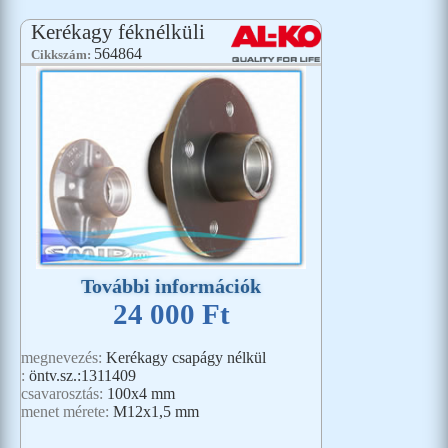
Kerékagy féknélküli
564864
Cikkszám:
További információk
24 000 Ft
megnevezés:
Kerékagy csapágy nélkül
:
öntv.sz.:1311409
csavarosztás:
100x4 mm
menet mérete:
M12x1,5 mm