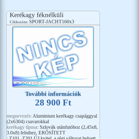
Kerékagy féknélküli
SPORT-JACHT160x3
Cikkszám:
További információk
28 900 Ft
megnevezés:
Aluminium kerékagy csapággyal
(2x6304) csavarokkal
kerékagy típusa:
Szlovák utánfutóhoz (2,45x8,
3.0x8) felnihez, ERŐSÍTETT
:
Z101, Z201 ÚJ kvitel, a régi változat helyett