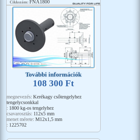
FNA1800
Cikkszám:
További információk
108 300 Ft
megnevezés:
Kerékagy csőtengelyhez
tengelycsonkkal
:
1800 kg-os tengelyhez
csavarosztás:
112x5 mm
menet mérete:
M12x1,5 mm
:
1225702