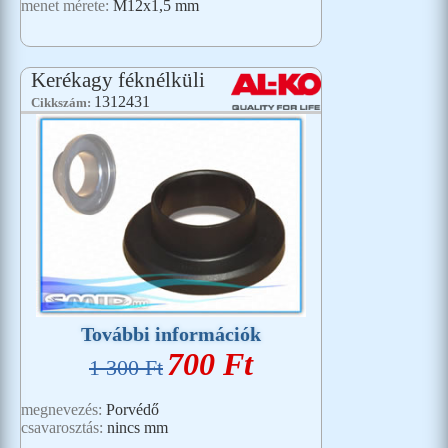
menet mérete:
M12x1,5 mm
Kerékagy féknélküli
1312431
Cikkszám:
További információk
700 Ft
1 300 Ft
megnevezés:
Porvédő
csavarosztás:
nincs mm