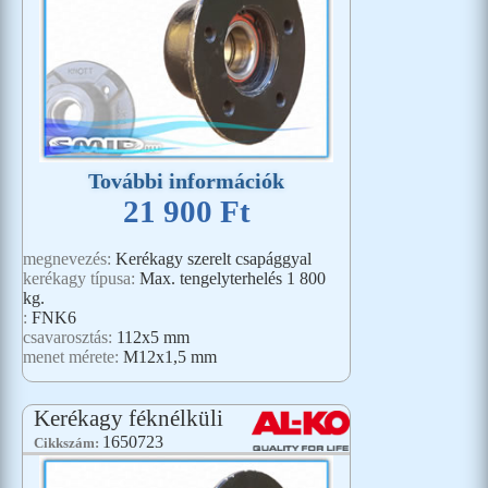
További információk
21 900 Ft
megnevezés:
Kerékagy szerelt csapággyal
kerékagy típusa:
Max. tengelyterhelés 1 800
kg.
:
FNK6
csavarosztás:
112x5 mm
menet mérete:
M12x1,5 mm
Kerékagy féknélküli
1650723
Cikkszám: