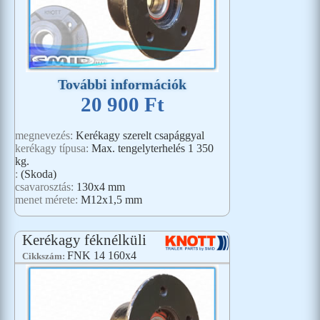
További információk
20 900 Ft
megnevezés:
Kerékagy szerelt csapággyal
kerékagy típusa:
Max. tengelyterhelés 1 350
kg.
:
(Skoda)
csavarosztás:
130x4 mm
menet mérete:
M12x1,5 mm
Kerékagy féknélküli
FNK 14 160x4
Cikkszám: