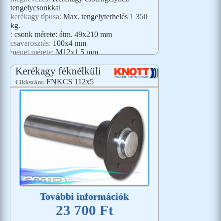
tengelycsonkkal
kerékagy típusa:
Max. tengelyterhelés 1 350
kg.
:
csonk mérete: átm. 49x210 mm
csavarosztás:
100x4 mm
menet mérete:
M12x1,5 mm
Kerékagy féknélküli
FNKCS 112x5
Cikkszám:
További információk
23 700 Ft