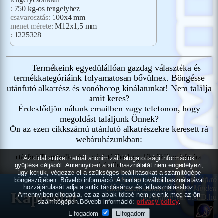
:
750 kg-os tengelyhez
csavarosztás:
100x4 mm
menet mérete:
M12x1,5 mm
:
1225328
Termékeink egyedülállóan gazdag választéka és
termékkategóriáink folyamatosan bővülnek. Böngésse
utánfutó alkatrész és vonóhorog kínálatunkat! Nem találja
amit keres?
Érdeklődjön nálunk emailben vagy telefonon, hogy
megoldást találjunk Önnek?
Ön az ezen cikkszámú utánfutó alkatrészekre keresett rá
webáruházunkban:
utánfutó Tengelyalkatrész, utánfutó Kerékagy féknélküli utánfutóra.
Az oldal sütiket hatnál anonimizált látogatottsági információk
utánfutóhoz.
gyűjtése céljából. Amennyiben a süti használatát nem engedélyezi,
úgy kérjük, végezze el a szükséges beállításokat a számítógépe
SMID.hu - Vonóhorog és utánfutó
böngészőjében. Bővebb információ. A honlap további használatával
hozzájárulását adja a sütik tárolásához és felhasználásához.
alkatrészek szakértelemmel.
Minden
Kapcsolat
Amennyiben elfogadja, ez az ablak többé nem jelenik meg az ön
jog fenntartva.
SMID.hu
számítógépén.Bővebb információ:
privacy policy
.
Elfogadom