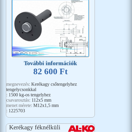
További információk
82 600 Ft
megnevezés:
Kerékagy csőtengelyhez
tengelycsonkkal
:
1500 kg-os tengelyhez
csavarosztás:
112x5 mm
menet mérete:
M12x1,5 mm
:
1225703
Kerékagy féknélküli