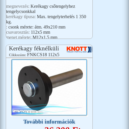
megnevezés:
Kerékagy csőtengelyhez
tengelycsonkkal
kerékagy típusa:
Max. tengelyterhelés 1 350
kg.
:
csonk mérete: átm. 49x210 mm
csavarosztás:
112x5 mm
menet mérete:
M12x1,5 mm
Kerékagy féknélküli
FNKCS18 112x5
Cikkszám:
További információk