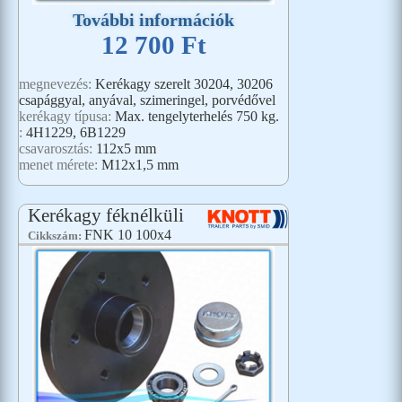
További információk
12 700 Ft
megnevezés:
Kerékagy szerelt 30204, 30206
csapággyal, anyával, szimeringel, porvédővel
kerékagy típusa:
Max. tengelyterhelés 750 kg.
:
4H1229, 6B1229
csavarosztás:
112x5 mm
menet mérete:
M12x1,5 mm
Kerékagy féknélküli
FNK 10 100x4
Cikkszám: