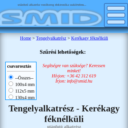
utánfutó alkatrész vonóhorog elektronika szakértelem...
Home
>
Tengelyalkatrész
>
Kerékagy féknélküli
Szűrési lehetőségek:
Segítségre van szüksége? Keressen
csavarosztás
minket!
Hívjon: +36 42 312 619
--Összes--
Írjon: info@smid.hu
100x4 mm
112x5 mm
130x4 mm
160x3 mm
Tengelyalkatrész - Kerékagy
160x4 mm
féknélküli
nincs mm
utánfutó alkatrész