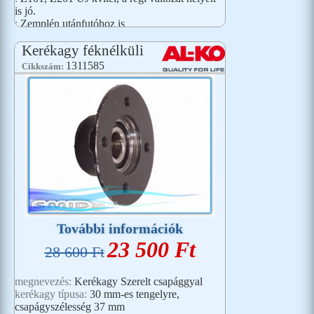
is jó.
:
Zemplén utánfutóhoz is
csavarosztás:
160x3 mm
Kerékagy féknélküli
1311585
Cikkszám:
További információk
23 500 Ft
28 600 Ft
megnevezés:
Kerékagy Szerelt csapággyal
kerékagy típusa:
30 mm-es tengelyre,
csapágyszélesség 37 mm