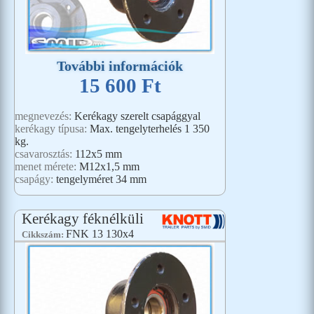
További információk
15 600 Ft
megnevezés:
Kerékagy szerelt csapággyal
kerékagy típusa:
Max. tengelyterhelés 1 350
kg.
csavarosztás:
112x5 mm
menet mérete:
M12x1,5 mm
csapágy:
tengelyméret 34 mm
Kerékagy féknélküli
FNK 13 130x4
Cikkszám: