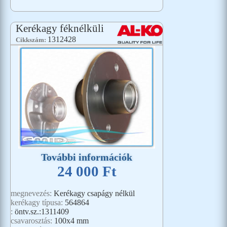
Kerékagy féknélküli
1312428
Cikkszám:
További információk
24 000 Ft
megnevezés:
Kerékagy csapágy nélkül
kerékagy típusa:
564864
:
öntv.sz.:1311409
csavarosztás:
100x4 mm