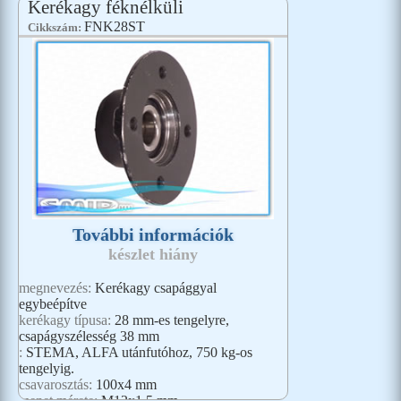
Kerékagy féknélküli
FNK28ST
Cikkszám:
További információk
készlet hiány
megnevezés:
Kerékagy csapággyal
egybeépítve
kerékagy típusa:
28 mm-es tengelyre,
csapágyszélesség 38 mm
:
STEMA, ALFA utánfutóhoz, 750 kg-os
tengelyig.
csavarosztás:
100x4 mm
menet mérete:
M12x1,5 mm