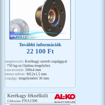
További információk
22 100 Ft
megnevezés:
Kerékagy szerelt csapággyal
:
750 kg-os Optima tengelyhez
csavarosztás:
100x4 mm
menet mérete:
M12x1,5 mm
csapágy:
tengelyméret 30 mm
Kerékagy féknélküli
FNA1500
Cikkszám: