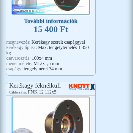
További információk
15 400 Ft
megnevezés:
Kerékagy szerelt csapággyal
kerékagy típusa:
Max. tengelyterhelés 1 350
kg.
csavarosztás:
100x4 mm
menet mérete:
M12x1,5 mm
csapágy:
tengelyméret 34 mm
Kerékagy féknélküli
FNK 12 112x5
Cikkszám: