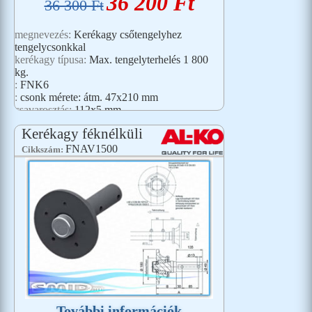
36 200 Ft
36 300 Ft
megnevezés:
Kerékagy csőtengelyhez
tengelycsonkkal
kerékagy típusa:
Max. tengelyterhelés 1 800
kg.
:
FNK6
:
csonk mérete: átm. 47x210 mm
csavarosztás:
112x5 mm
Kerékagy féknélküli
FNAV1500
Cikkszám:
További információk