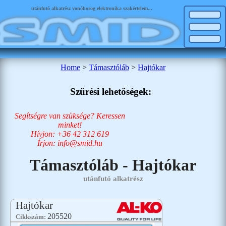
utánfutó alkatrész vonóhorog elektronika szakértelem...
Home
>
Támasztóláb
>
Hajtókar
Szűrési lehetőségek:
Segítségre van szüksége? Keressen
minket!
Hívjon: +36 42 312 619
Írjon: info@smid.hu
Támasztóláb - Hajtókar
utánfutó alkatrész
Hajtókar
205520
Cikkszám: