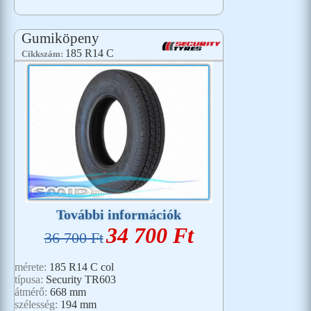
Gumiköpeny
185 R14 C
Cikkszám:
További információk
34 700 Ft
36 700 Ft
mérete:
185 R14 C col
típusa:
Security TR603
átmérő:
668 mm
szélesség:
194 mm