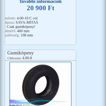
További információk
20 900 Ft
mérete:
4.00-10 C col
típusa:
SAVA-MITAS
:
Csak gumiköpeny!
átmérő:
460 mm
szélesség:
108 mm
Gumiköpeny
4.00-8
Cikkszám: