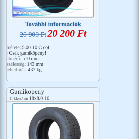
További információk
20 200 Ft
20 900 Ft
mérete:
5.00-10 C col
:
Csak gumiköpeny!
átmérő:
510 mm
szélesség:
143 mm
teherbírás:
437 kg
Gumiköpeny
18x8.0-10
Cikkszám: