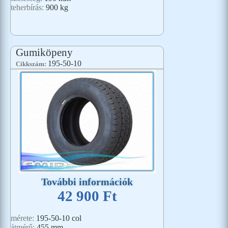
teherbírás:
900 kg
Gumiköpeny
195-50-10
Cikkszám:
További információk
42 900 Ft
mérete:
195-50-10 col
átmérő:
455 mm