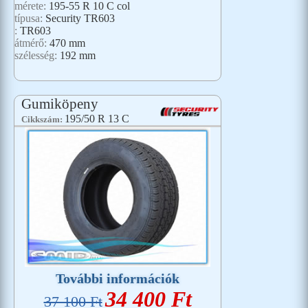
mérete:
195-55 R 10 C col
típusa:
Security TR603
:
TR603
átmérő:
470 mm
szélesség:
192 mm
Gumiköpeny
195/50 R 13 C
Cikkszám:
További információk
34 400 Ft
37 100 Ft