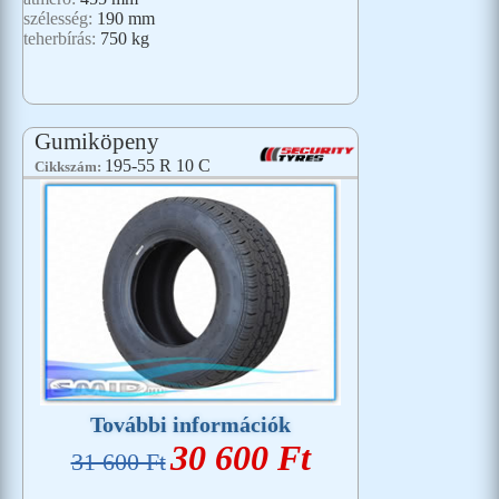
szélesség:
190 mm
teherbírás:
750 kg
Gumiköpeny
195-55 R 10 C
Cikkszám:
További információk
30 600 Ft
31 600 Ft