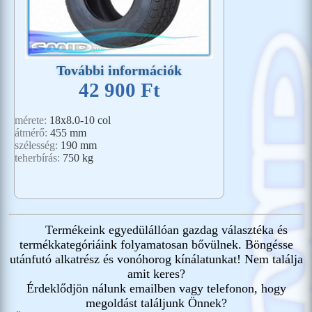
További információk
42 900 Ft
mérete:
18x8.0-10 col
átmérő:
455 mm
szélesség:
190 mm
teherbírás:
750 kg
Termékeink egyedülállóan gazdag választéka és
termékkategóriáink folyamatosan bővülnek. Böngésse
utánfutó alkatrész és vonóhorog kínálatunkat! Nem találja
amit keres?
Érdeklődjön nálunk emailben vagy telefonon, hogy
megoldást találjunk Önnek?