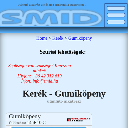
utánfutó alkatrész vonóhorog elektronika szakértelem...
Home
>
Kerék
>
Gumiköpeny
Szűrési lehetőségek:
Segítségre van szüksége? Keressen
minket!
Hívjon: +36 42 312 619
Írjon: info@smid.hu
Kerék - Gumiköpeny
utánfutó alkatrész
Gumiköpeny
145R10 C
Cikkszám: