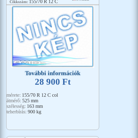
155/70 R 12 C
Cikkszám:
További információk
28 900 Ft
mérete:
155/70 R 12 C col
átmérő:
525 mm
szélesség:
163 mm
teherbírás:
900 kg