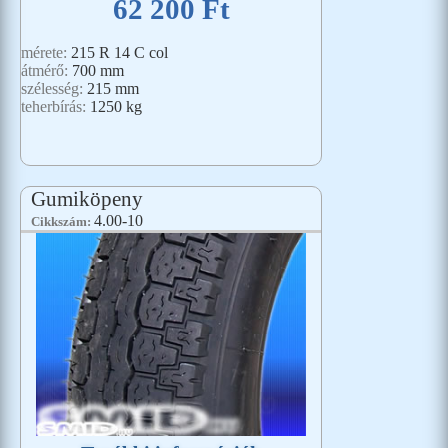
62 200 Ft
mérete:
215 R 14 C col
átmérő:
700 mm
szélesség:
215 mm
teherbírás:
1250 kg
Gumiköpeny
4.00-10
Cikkszám: