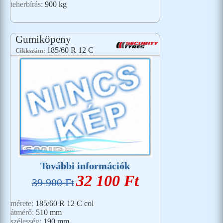
teherbírás:
900 kg
Gumiköpeny
185/60 R 12 C
Cikkszám:
További információk
32 100 Ft
39 900 Ft
mérete:
185/60 R 12 C col
átmérő:
510 mm
szélesség:
190 mm