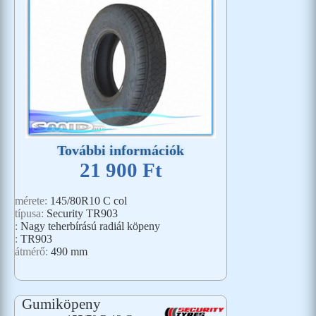
További információk
21 900 Ft
mérete:
145/80R10 C col
típusa:
Security TR903
:
Nagy teherbírású radiál köpeny
:
TR903
átmérő:
490 mm
Gumiköpeny