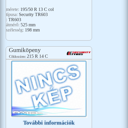
mérete:
195/50 R 13 C col
típusa:
Security TR603
:
TR603
átmérő:
525 mm
szélesség:
198 mm
Gumiköpeny
215 R 14 C
Cikkszám:
További információk