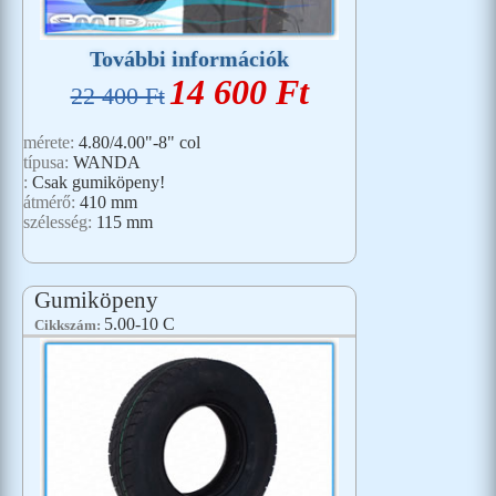
További információk
14 600 Ft
22 400 Ft
mérete:
4.80/4.00"-8" col
típusa:
WANDA
:
Csak gumiköpeny!
átmérő:
410 mm
szélesség:
115 mm
Gumiköpeny
5.00-10 C
Cikkszám: