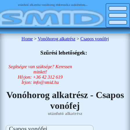
utánfutó alkatrész vonóhorog elektronika szakértelem...
Home
>
Vonóhorog alkatrész
>
Csapos vonófej
Szűrési lehetőségek:
Segítségre van szüksége? Keressen
minket!
Hívjon: +36 42 312 619
Írjon: info@smid.hu
Vonóhorog alkatrész - Csapos
vonófej
utánfutó alkatrész
Csapos vonófej