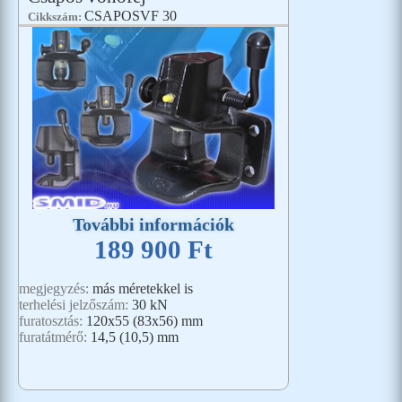
CSAPOSVF 30
Cikkszám:
További információk
189 900 Ft
megjegyzés:
más méretekkel is
terhelési jelzőszám:
30 kN
furatosztás:
120x55 (83x56) mm
furatátmérő:
14,5 (10,5) mm